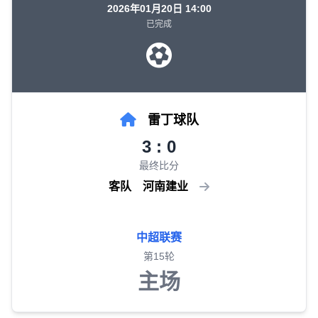
2026年01月20日 14:00
已完成
雷丁球队
3 : 0
最终比分
客队
河南建业
中超联赛
第15轮
主场