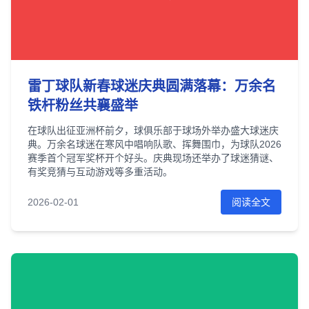
雷丁球队新春球迷庆典圆满落幕：万余名
铁杆粉丝共襄盛举
在球队出征亚洲杯前夕，球俱乐部于球场外举办盛大球迷庆
典。万余名球迷在寒风中唱响队歌、挥舞围巾，为球队2026
赛季首个冠军奖杯开个好头。庆典现场还举办了球迷猜谜、
有奖竞猜与互动游戏等多重活动。
2026-02-01
阅读全文