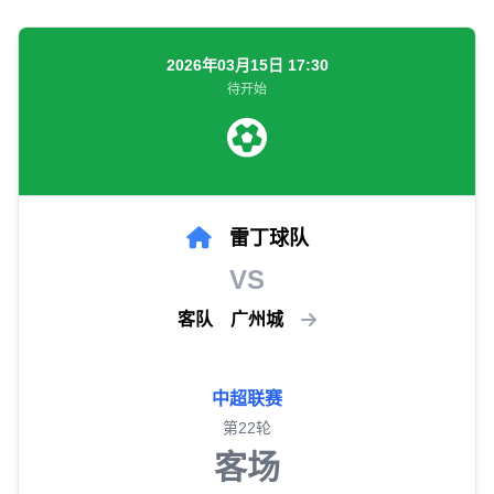
2026年03月15日 17:30
待开始
雷丁球队
VS
客队
广州城
中超联赛
第22轮
客场