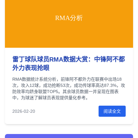
雷丁球队球员RMA数据大赏：中锋阿不都
外力表现抢眼
RMA数据统计系统分析，前锋阿不都外力在联赛中出场18
次，攻入12球，成功抢断53次，成功传球率高达87.3%，攻
防效率均跻身联盟TOP5。其余球员数据一并呈现在图表
中，为球迷了解球员表现提供量化参考。
2026-02-20
阅读全文