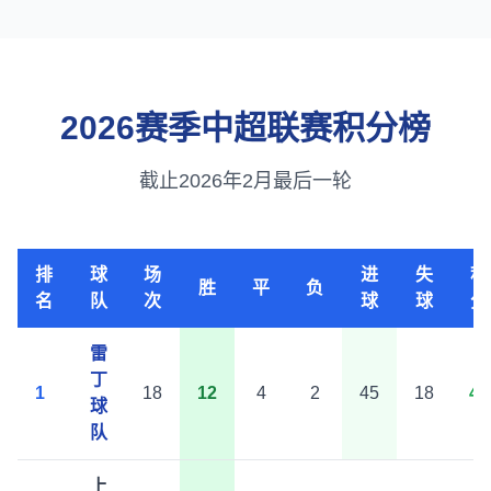
2026赛季中超联赛积分榜
截止2026年2月最后一轮
排
球
场
进
失
积
胜
平
负
名
队
次
球
球
分
雷
丁
1
18
12
4
2
45
18
40
球
队
上