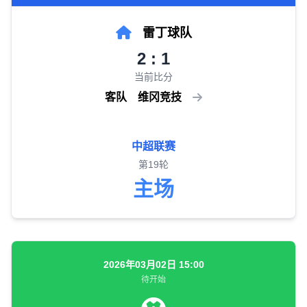
雷丁球队
2 : 1
当前比分
客队
维冈竞技
中超联赛
第19轮
主场
2026年03月02日 15:00
待开始