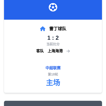
雷丁球队
1 : 2
当前比分
客队
上海海港
中超联赛
第18轮
主场