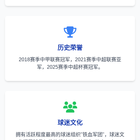
历史荣誉
2018赛季中甲联赛冠军，2021赛季中超联赛亚
军，2025赛季中超杯赛冠军。
球迷文化
拥有活跃程度最高的球迷组织"铁血军团"，球迷文