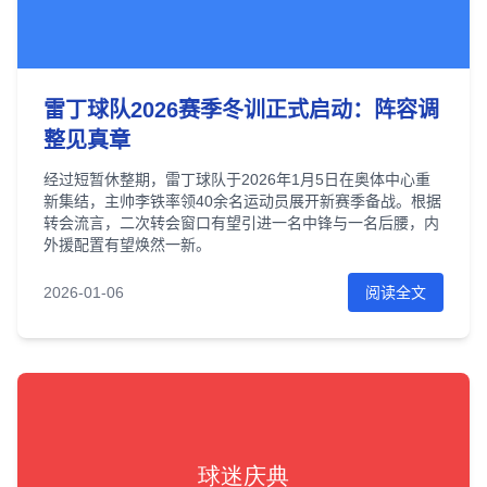
雷丁球队2026赛季冬训正式启动：阵容调
整见真章
经过短暂休整期，雷丁球队于2026年1月5日在奥体中心重
新集结，主帅李铁率领40余名运动员展开新赛季备战。根据
转会流言，二次转会窗口有望引进一名中锋与一名后腰，内
外援配置有望焕然一新。
2026-01-06
阅读全文