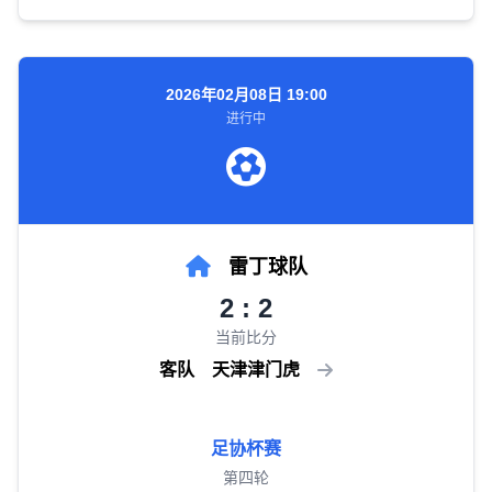
2026年02月08日 19:00
进行中
雷丁球队
2 : 2
当前比分
客队
天津津门虎
足协杯赛
第四轮