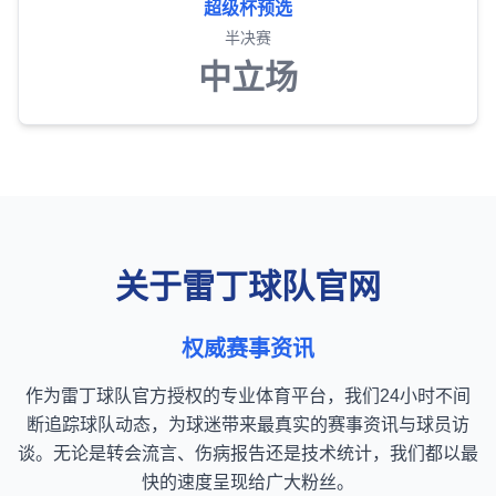
超级杯预选
半决赛
中立场
关于雷丁球队官网
权威赛事资讯
作为雷丁球队官方授权的专业体育平台，我们24小时不间
断追踪球队动态，为球迷带来最真实的赛事资讯与球员访
谈。无论是转会流言、伤病报告还是技术统计，我们都以最
快的速度呈现给广大粉丝。