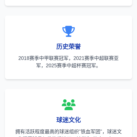
历史荣誉
2018赛季中甲联赛冠军，2021赛季中超联赛亚
军，2025赛季中超杯赛冠军。
球迷文化
拥有活跃程度最高的球迷组织"铁血军团"，球迷文