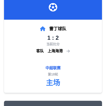
雷丁球队
1 : 2
当前比分
客队
上海海港
中超联赛
第18轮
主场