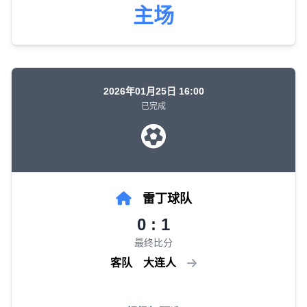
主场
2026年01月25日 16:00
已完成
雷丁球队
0 : 1
最终比分
客队
大连人