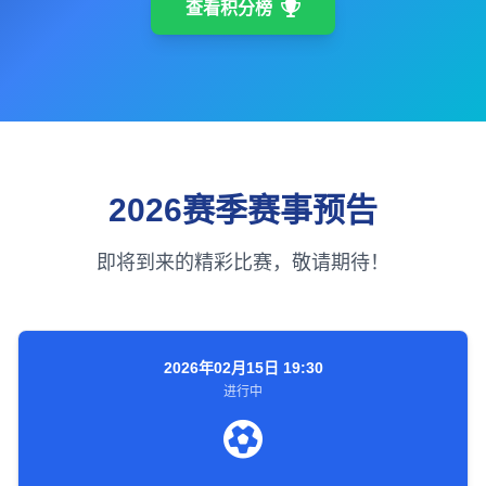
查看积分榜
2026赛季赛事预告
即将到来的精彩比赛，敬请期待！
2026年02月15日 19:30
进行中