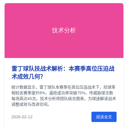
雷丁球队技战术解析：本赛季高位压迫战
术成效几何？
统计数据显示，雷丁球队本赛季在高位压迫战术下，控球率
相较去赛季提升8%，逼抢成功率突破75%，传威胁球次数
每场高达45次。技术分析师团队结合图表，为球迷解读战术
调整成效与改进空间。
2026-02-12
阅读全文