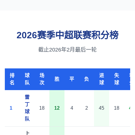
2026赛季中超联赛积分榜
截止2026年2月最后一轮
排
球
场
进
失
积
胜
平
负
名
队
次
球
球
分
雷
丁
1
18
12
4
2
45
18
40
球
队
上