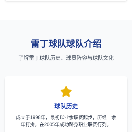
雷丁球队球队介绍
了解雷丁球队历史、球员阵容与球队文化
球队历史
成立于1998年，最初以业余联赛起步，历经十余
年打拼，在2005年成功跻身职业联赛行列。