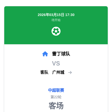
2026年03月15日 17:30
待开始
雷丁球队
VS
客队
广州城
中超联赛
第22轮
客场