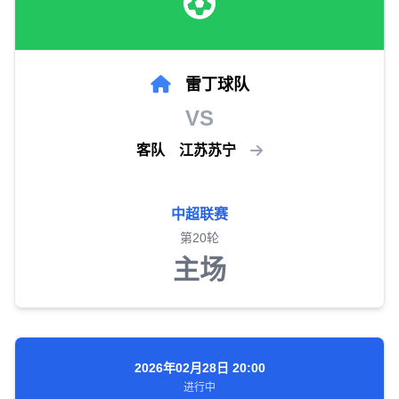
雷丁球队
VS
客队
江苏苏宁
中超联赛
第20轮
主场
2026年02月28日 20:00
进行中