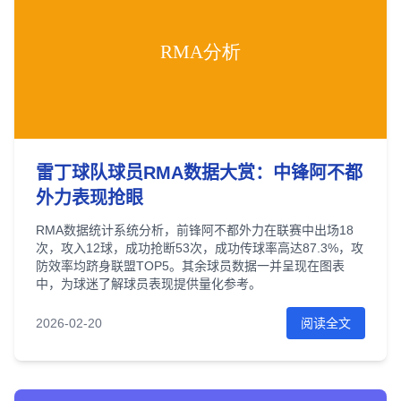
雷丁球队球员RMA数据大赏：中锋阿不都
外力表现抢眼
RMA数据统计系统分析，前锋阿不都外力在联赛中出场18
次，攻入12球，成功抢断53次，成功传球率高达87.3%，攻
防效率均跻身联盟TOP5。其余球员数据一并呈现在图表
中，为球迷了解球员表现提供量化参考。
2026-02-20
阅读全文