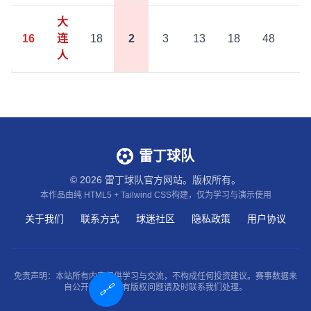
大
16
连
18
2
3
13
18
48
9
人
雷丁球队
© 2026 雷丁球队官方网站。版权所有。
本作品由纯 HTML5 + Tailwind CSS构建，仅为学习与演示使用
关于我们
联系方式
球迷社区
隐私政策
用户协议
免责声明：本站所有内容仅供学习与交流，不构成任何投资建议。赛事数据来
🔗
自公开接口，如有版权问题请及时联系我们处理。
奥尼尔vs马龙