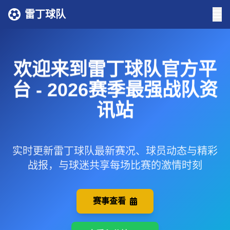
雷丁球队
欢迎来到雷丁球队官方平
台 - 2026赛季最强战队资
讯站
实时更新雷丁球队最新赛况、球员动态与精彩
战报，与球迷共享每场比赛的激情时刻
赛事查看