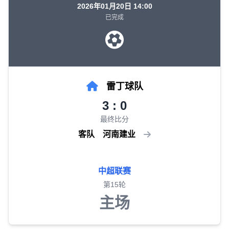
2026年01月20日 14:00
已完成
雷丁球队
3 : 0
最终比分
客队
河南建业
中超联赛
第15轮
主场