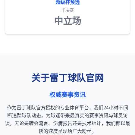
超级杯预选
半决赛
中立场
关于雷丁球队官网
权威赛事资讯
作为雷丁球队官方授权的专业体育平台，我们24小时不间
断追踪球队动态，为球迷带来最真实的赛事资讯与球员访
谈。无论是转会流言、伤病报告还是技术统计，我们都以最
快的速度呈现给广大粉丝。