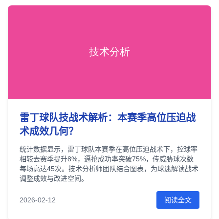
雷丁球队技战术解析：本赛季高位压迫战
术成效几何？
统计数据显示，雷丁球队本赛季在高位压迫战术下，控球率
相较去赛季提升8%，逼抢成功率突破75%，传威胁球次数
每场高达45次。技术分析师团队结合图表，为球迷解读战术
调整成效与改进空间。
2026-02-12
阅读全文