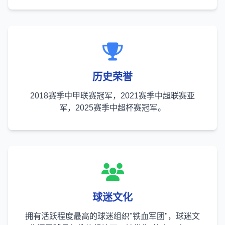
历史荣誉
2018赛季中甲联赛冠军，2021赛季中超联赛亚
军，2025赛季中超杯赛冠军。
球迷文化
拥有活跃程度最高的球迷组织"铁血军团"，球迷文