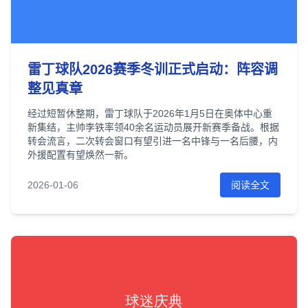
雷丁球队2026赛季冬训正式启动：阵容调
整见真章
经过短暂休整期，雷丁球队于2026年1月5日在奥体中心重
新集结，主帅李铁率领40余名运动员展开新赛季备战。根据
转会流言，二次转会窗口有望引进一名中锋与一名后腰，内
外援配置有望焕然一新。
2026-01-06
阅读全文