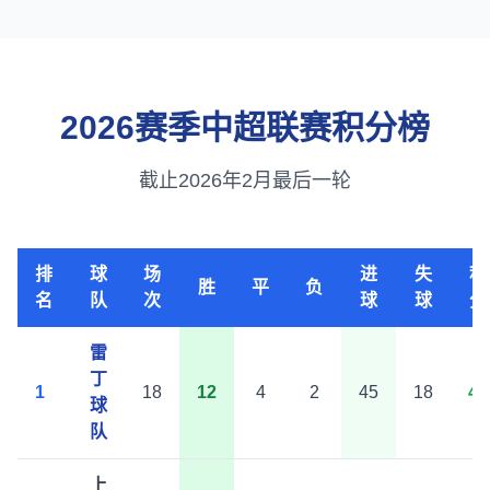
2026赛季中超联赛积分榜
截止2026年2月最后一轮
排
球
场
进
失
积
胜
平
负
名
队
次
球
球
分
雷
丁
1
18
12
4
2
45
18
40
球
队
上