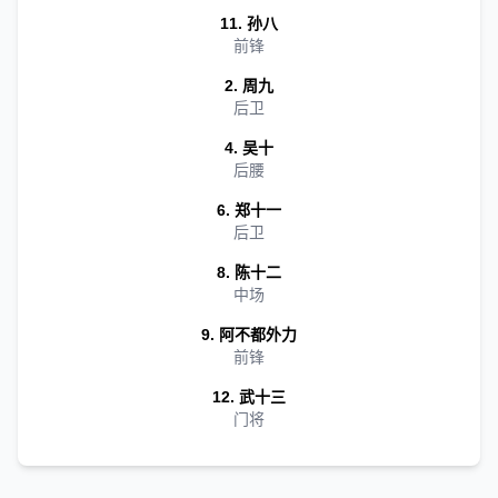
11. 孙八
前锋
2. 周九
后卫
4. 吴十
后腰
6. 郑十一
后卫
8. 陈十二
中场
9. 阿不都外力
前锋
12. 武十三
门将