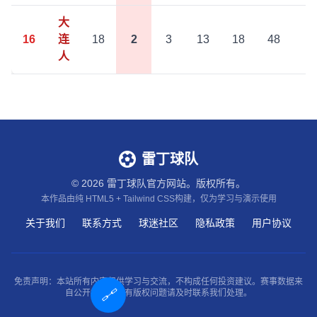
大
16
连
18
2
3
13
18
48
9
人
雷丁球队
© 2026 雷丁球队官方网站。版权所有。
本作品由纯 HTML5 + Tailwind CSS构建，仅为学习与演示使用
关于我们
联系方式
球迷社区
隐私政策
用户协议
免责声明：本站所有内容仅供学习与交流，不构成任何投资建议。赛事数据来
🔗
自公开接口，如有版权问题请及时联系我们处理。
奥尼尔vs马龙