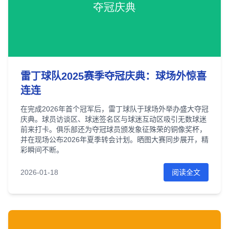
雷丁球队2025赛季夺冠庆典：球场外惊喜
连连
在完成2026年首个冠军后，雷丁球队于球场外举办盛大夺冠
庆典。球员访谈区、球迷签名区与球迷互动区吸引无数球迷
前来打卡。俱乐部还为夺冠球员颁发象征殊荣的铜像奖杯，
并在现场公布2026年夏季转会计划。晒图大赛同步展开，精
彩瞬间不断。
2026-01-18
阅读全文