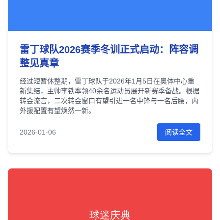
雷丁球队2026赛季冬训正式启动：阵容调
整见真章
经过短暂休整期，雷丁球队于2026年1月5日在奥体中心重
新集结，主帅李铁率领40余名运动员展开新赛季备战。根据
转会流言，二次转会窗口有望引进一名中锋与一名后腰，内
外援配置有望焕然一新。
2026-01-06
阅读全文