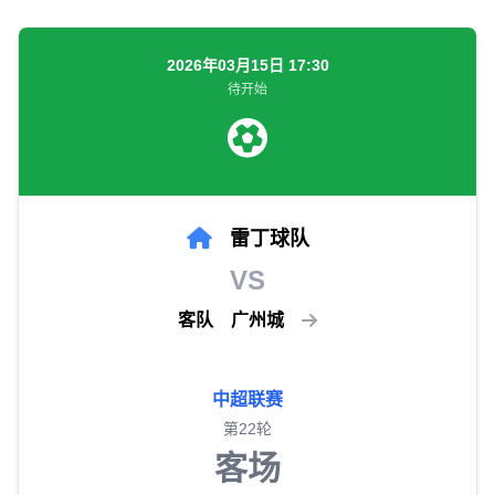
2026年03月15日 17:30
待开始
雷丁球队
VS
客队
广州城
中超联赛
第22轮
客场