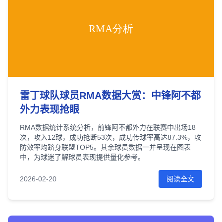
雷丁球队球员RMA数据大赏：中锋阿不都
外力表现抢眼
RMA数据统计系统分析，前锋阿不都外力在联赛中出场18
次，攻入12球，成功抢断53次，成功传球率高达87.3%，攻
防效率均跻身联盟TOP5。其余球员数据一并呈现在图表
中，为球迷了解球员表现提供量化参考。
2026-02-20
阅读全文