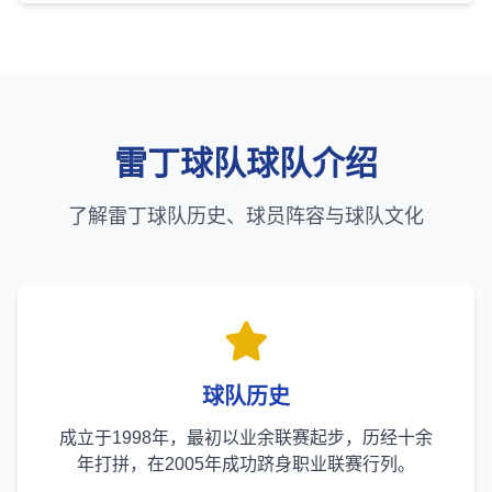
雷丁球队球队介绍
了解雷丁球队历史、球员阵容与球队文化
球队历史
成立于1998年，最初以业余联赛起步，历经十余
年打拼，在2005年成功跻身职业联赛行列。