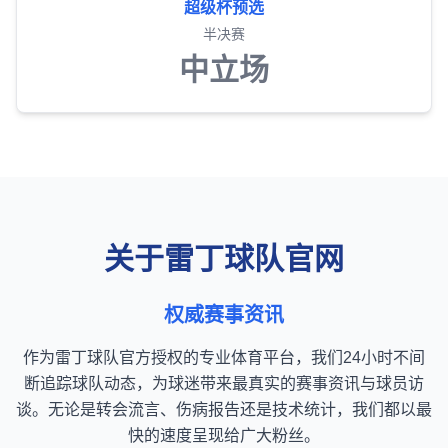
超级杯预选
半决赛
中立场
关于雷丁球队官网
权威赛事资讯
作为雷丁球队官方授权的专业体育平台，我们24小时不间
断追踪球队动态，为球迷带来最真实的赛事资讯与球员访
谈。无论是转会流言、伤病报告还是技术统计，我们都以最
快的速度呈现给广大粉丝。