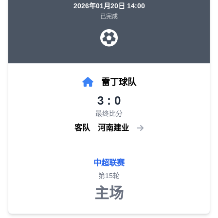
2026年01月20日 14:00
已完成
雷丁球队
3 : 0
最终比分
客队
河南建业
中超联赛
第15轮
主场