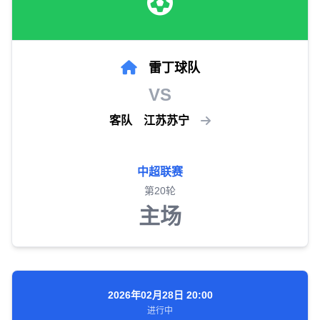
雷丁球队
VS
客队
江苏苏宁
中超联赛
第20轮
主场
2026年02月28日 20:00
进行中