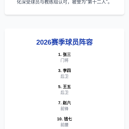
化深受球员与教练组认可，被誉为"第十二人"。
2026赛季球员阵容
1. 张三
门将
3. 李四
后卫
5. 王五
后卫
7. 赵六
前锋
10. 钱七
前腰