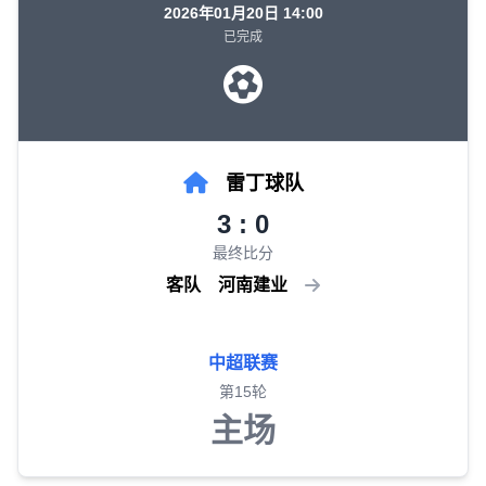
2026年01月20日 14:00
已完成
雷丁球队
3 : 0
最终比分
客队
河南建业
中超联赛
第15轮
主场