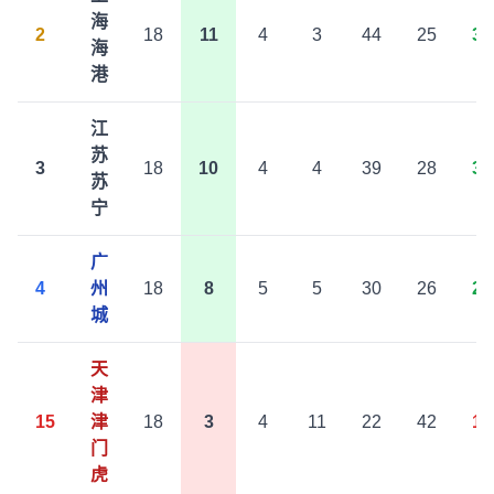
海
2
18
11
4
3
44
25
37
海
港
江
苏
3
18
10
4
4
39
28
34
苏
宁
广
4
州
18
8
5
5
30
26
29
城
天
津
15
津
18
3
4
11
22
42
13
门
虎