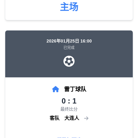
主场
2026年01月25日 16:00
已完成
雷丁球队
0 : 1
最终比分
客队
大连人