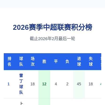
2026赛季中超联赛积分榜
截止2026年2月最后一轮
排
球
场
进
失
积
胜
平
负
名
队
次
球
球
分
雷
丁
1
18
12
4
2
45
18
40
球
队
上