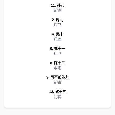
11. 孙八
前锋
2. 周九
后卫
4. 吴十
后腰
6. 郑十一
后卫
8. 陈十二
中场
9. 阿不都外力
前锋
12. 武十三
门将