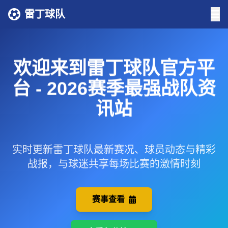
雷丁球队
欢迎来到雷丁球队官方平
台 - 2026赛季最强战队资
讯站
实时更新雷丁球队最新赛况、球员动态与精彩
战报，与球迷共享每场比赛的激情时刻
赛事查看