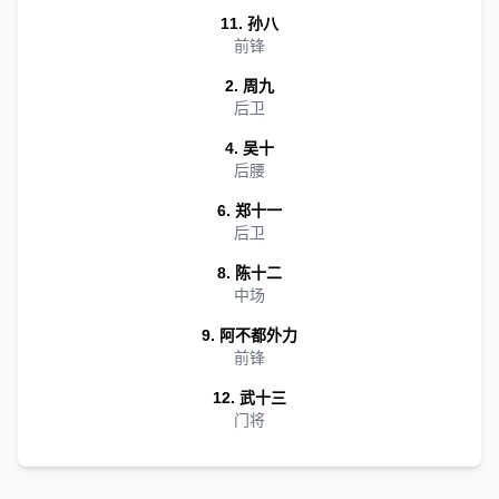
11. 孙八
前锋
2. 周九
后卫
4. 吴十
后腰
6. 郑十一
后卫
8. 陈十二
中场
9. 阿不都外力
前锋
12. 武十三
门将