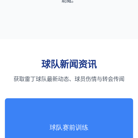
助威。
球队新闻资讯
获取雷丁球队最新动态、球员伤情与转会传闻