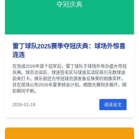
雷丁球队2025赛季夺冠庆典：球场外惊喜
连连
在完成2026年首个冠军后，雷丁球队于球场外举办盛大夺冠
庆典。球员访谈区、球迷签名区与球迷互动区吸引无数球迷
前来打卡。俱乐部还为夺冠球员颁发象征殊荣的铜像奖杯，
并在现场公布2026年夏季转会计划。晒图大赛同步展开，精
彩瞬间不断。
2026-01-18
阅读全文