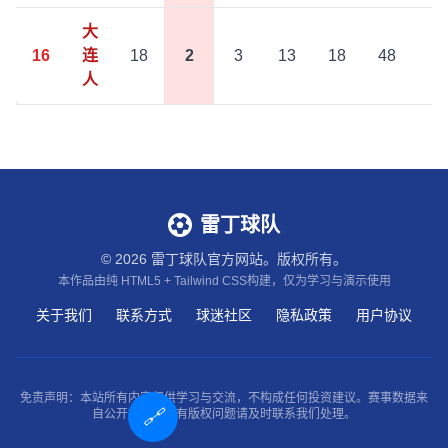
大
16
连
18
2
3
13
18
48
9
人
雷丁球队
© 2026 雷丁球队官方网站。版权所有。
本作品由纯 HTML5 + Tailwind CSS构建，仅为学习与演示使用
关于我们
联系方式
球迷社区
隐私政策
用户协议
免责声明：本站所有内容仅供学习与交流，不构成任何投资建议。赛事数据来
🔗
自公开接口，如有版权问题请及时联系我们处理。
奥尼尔vs马龙