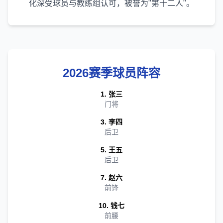
化深受球员与教练组认可，被誉为"第十二人"。
2026赛季球员阵容
1. 张三
门将
3. 李四
后卫
5. 王五
后卫
7. 赵六
前锋
10. 钱七
前腰