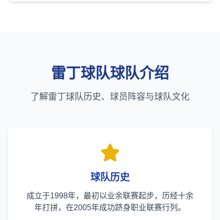
雷丁球队球队介绍
了解雷丁球队历史、球员阵容与球队文化
球队历史
成立于1998年，最初以业余联赛起步，历经十余
年打拼，在2005年成功跻身职业联赛行列。