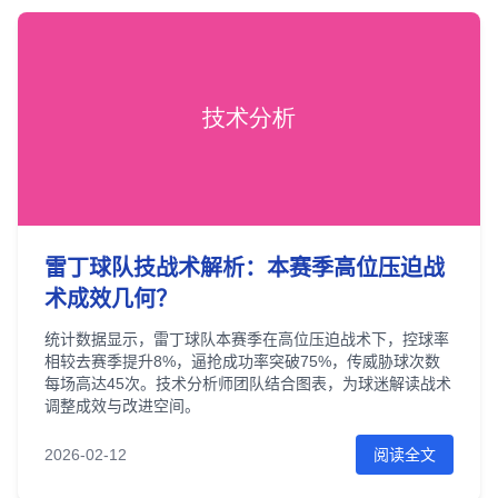
雷丁球队技战术解析：本赛季高位压迫战
术成效几何？
统计数据显示，雷丁球队本赛季在高位压迫战术下，控球率
相较去赛季提升8%，逼抢成功率突破75%，传威胁球次数
每场高达45次。技术分析师团队结合图表，为球迷解读战术
调整成效与改进空间。
2026-02-12
阅读全文