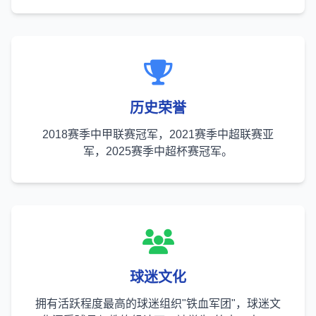
历史荣誉
2018赛季中甲联赛冠军，2021赛季中超联赛亚
军，2025赛季中超杯赛冠军。
球迷文化
拥有活跃程度最高的球迷组织"铁血军团"，球迷文