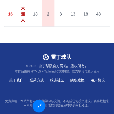
大
16
连
18
2
3
13
18
48
9
人
雷丁球队
© 2026 雷丁球队官方网站。版权所有。
本作品由纯 HTML5 + Tailwind CSS构建，仅为学习与演示使用
关于我们
联系方式
球迷社区
隐私政策
用户协议
免责声明：本站所有内容仅供学习与交流，不构成任何投资建议。赛事数据来
🔗
自公开接口，如有版权问题请及时联系我们处理。
奥尼尔vs马龙