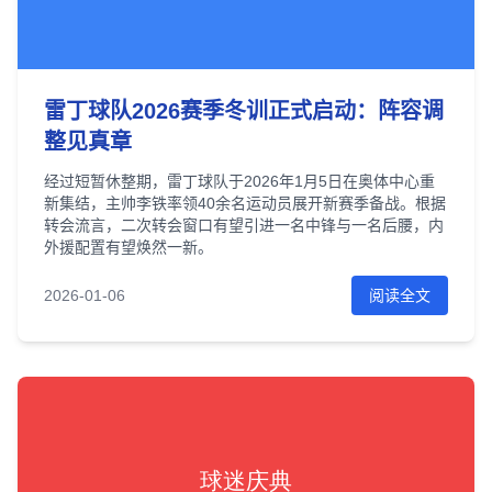
雷丁球队2026赛季冬训正式启动：阵容调
整见真章
经过短暂休整期，雷丁球队于2026年1月5日在奥体中心重
新集结，主帅李铁率领40余名运动员展开新赛季备战。根据
转会流言，二次转会窗口有望引进一名中锋与一名后腰，内
外援配置有望焕然一新。
2026-01-06
阅读全文