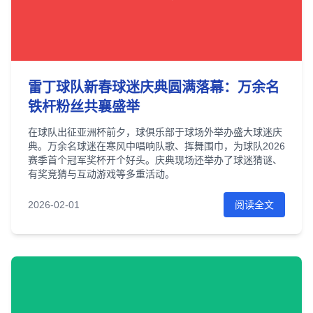
雷丁球队新春球迷庆典圆满落幕：万余名
铁杆粉丝共襄盛举
在球队出征亚洲杯前夕，球俱乐部于球场外举办盛大球迷庆
典。万余名球迷在寒风中唱响队歌、挥舞围巾，为球队2026
赛季首个冠军奖杯开个好头。庆典现场还举办了球迷猜谜、
有奖竞猜与互动游戏等多重活动。
2026-02-01
阅读全文