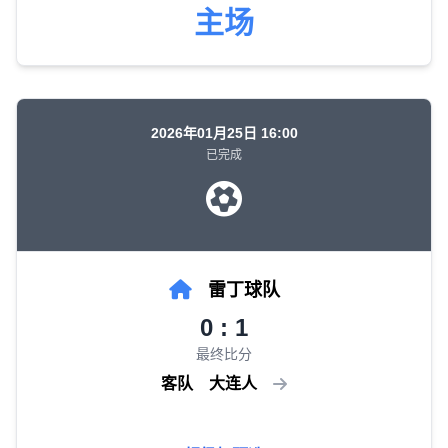
主场
2026年01月25日 16:00
已完成
雷丁球队
0 : 1
最终比分
客队
大连人