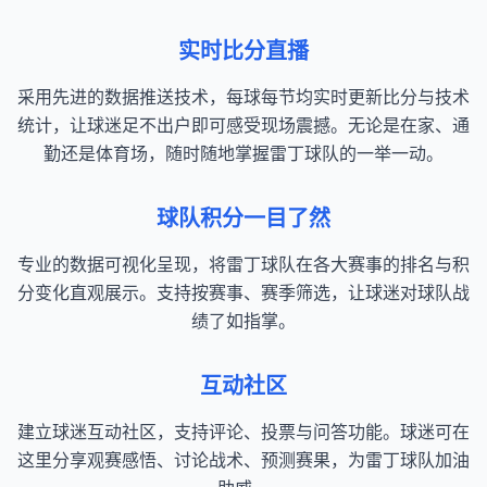
实时比分直播
采用先进的数据推送技术，每球每节均实时更新比分与技术
统计，让球迷足不出户即可感受现场震撼。无论是在家、通
勤还是体育场，随时随地掌握雷丁球队的一举一动。
球队积分一目了然
专业的数据可视化呈现，将雷丁球队在各大赛事的排名与积
分变化直观展示。支持按赛事、赛季筛选，让球迷对球队战
绩了如指掌。
互动社区
建立球迷互动社区，支持评论、投票与问答功能。球迷可在
这里分享观赛感悟、讨论战术、预测赛果，为雷丁球队加油