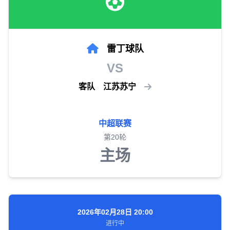
雷丁球队
VS
客队
江苏苏宁
中超联赛
第20轮
主场
2026年02月28日 20:00
进行中