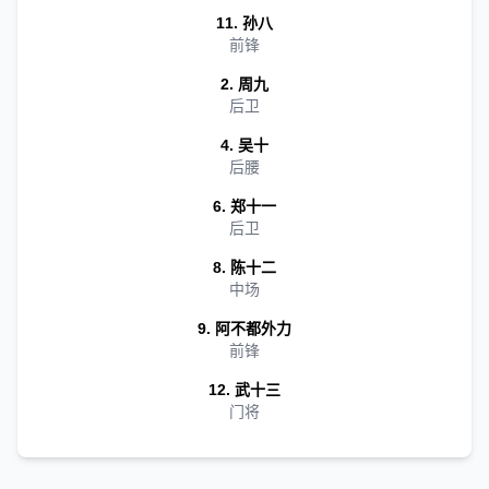
11. 孙八
前锋
2. 周九
后卫
4. 吴十
后腰
6. 郑十一
后卫
8. 陈十二
中场
9. 阿不都外力
前锋
12. 武十三
门将