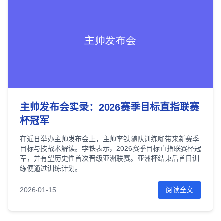
主帅发布会实录：2026赛季目标直指联赛
杯冠军
在近日举办主帅发布会上，主帅李铁随队训练咖带来新赛季
目标与技战术解读。李铁表示，2026赛季目标直指联赛杯冠
军，并有望历史性首次晋级亚洲联赛。亚洲杯结束后首日训
练便通过训练计划。
2026-01-15
阅读全文