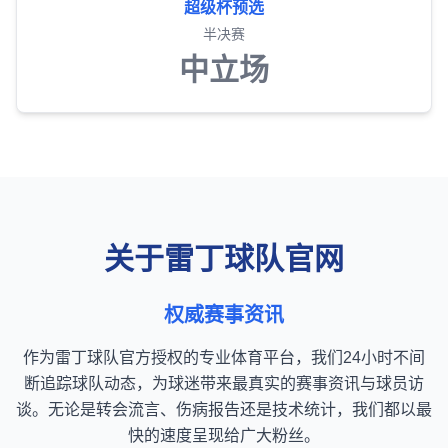
超级杯预选
半决赛
中立场
关于雷丁球队官网
权威赛事资讯
作为雷丁球队官方授权的专业体育平台，我们24小时不间
断追踪球队动态，为球迷带来最真实的赛事资讯与球员访
谈。无论是转会流言、伤病报告还是技术统计，我们都以最
快的速度呈现给广大粉丝。