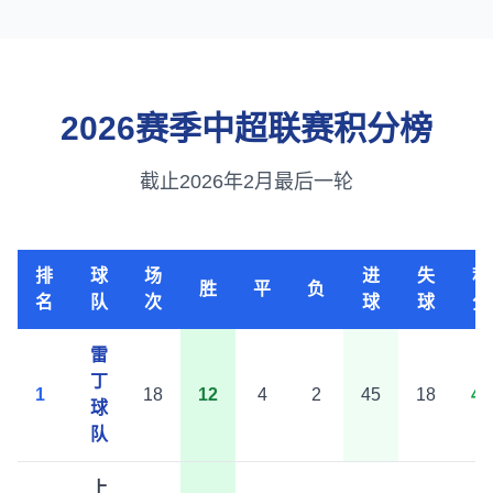
2026赛季中超联赛积分榜
截止2026年2月最后一轮
排
球
场
进
失
积
胜
平
负
名
队
次
球
球
分
雷
丁
1
18
12
4
2
45
18
40
球
队
上