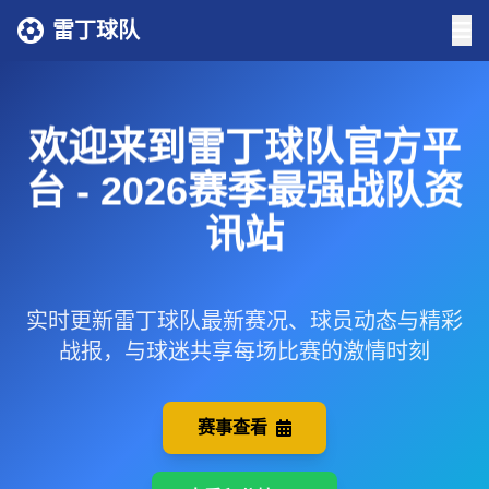
雷丁球队
欢迎来到雷丁球队官方平
台 - 2026赛季最强战队资
讯站
实时更新雷丁球队最新赛况、球员动态与精彩
战报，与球迷共享每场比赛的激情时刻
赛事查看