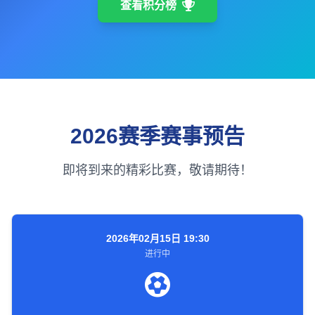
查看积分榜
2026赛季赛事预告
即将到来的精彩比赛，敬请期待！
2026年02月15日 19:30
进行中