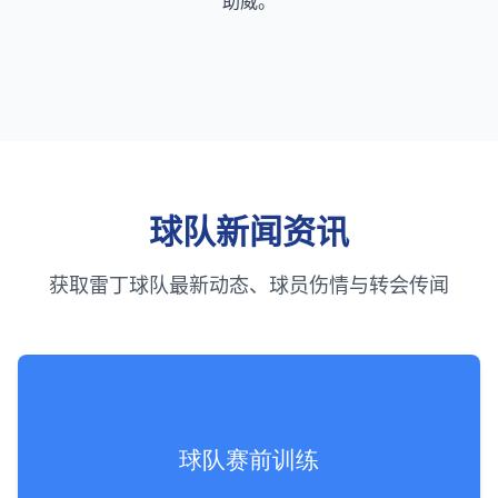
助威。
球队新闻资讯
获取雷丁球队最新动态、球员伤情与转会传闻