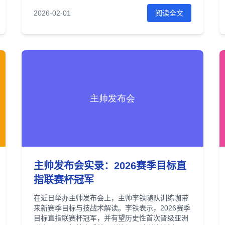
2026-02-01
阅读全文
主帅发布会实录：2026赛季目标直
指联赛杯冠军
在近日举办主帅发布会上，主帅李铁随队训练咖带
来新赛季目标与技战术解读。李铁表示，2026赛季
目标直指联赛杯冠军，并有望历史性首次晋级亚洲