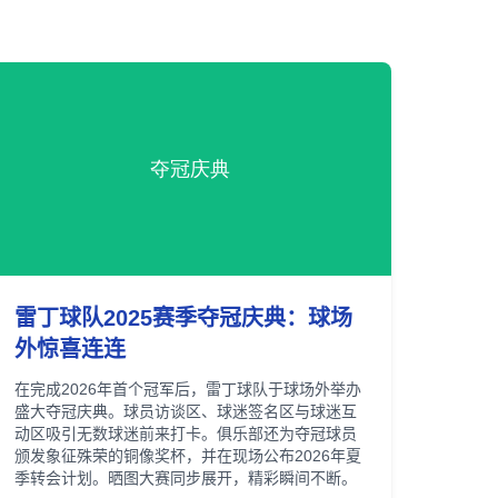
雷丁球队2025赛季夺冠庆典：球场
外惊喜连连
在完成2026年首个冠军后，雷丁球队于球场外举办
盛大夺冠庆典。球员访谈区、球迷签名区与球迷互
动区吸引无数球迷前来打卡。俱乐部还为夺冠球员
颁发象征殊荣的铜像奖杯，并在现场公布2026年夏
季转会计划。晒图大赛同步展开，精彩瞬间不断。