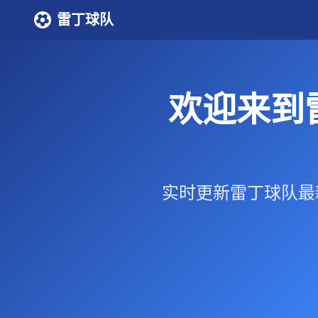
雷丁球队
欢迎来到雷
实时更新雷丁球队最