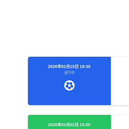
2026年02月15日 19:30
进行中
2026年03月02日 15:00