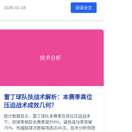
2026-01-18
阅读全文
雷丁球队技战术解析：本赛季高位
压迫战术成效几何？
统计数据显示，雷丁球队本赛季在高位压迫战术
下，控球率相较去赛季提升8%，逼抢成功率突破
75%，传威胁球次数每场高达45次。技术分析师团