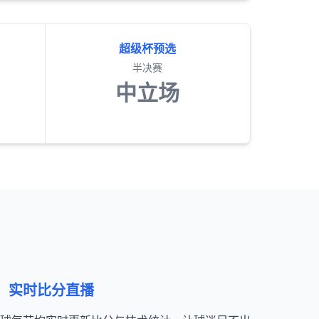
超级杯预选
半决赛
中立场
实时比分直播