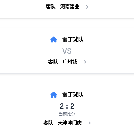
客队
河南建业
雷丁球队
VS
客队
广州城
雷丁球队
2 : 2
当前比分
客队
天津津门虎