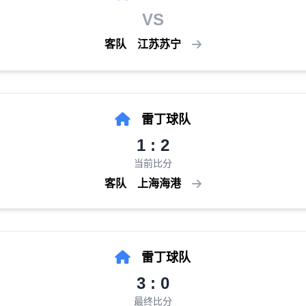
VS
客队
江苏苏宁
雷丁球队
1 : 2
当前比分
客队
上海海港
雷丁球队
3 : 0
最终比分