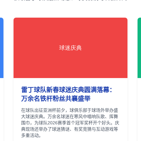
雷丁球队新春球迷庆典圆满落幕：
万余名铁杆粉丝共襄盛举
在球队出征亚洲杯前夕，球俱乐部于球场外举办盛
大球迷庆典。万余名球迷在寒风中唱响队歌、挥舞
围巾，为球队2026赛季首个冠军奖杯开个好头。庆
典现场还举办了球迷猜谜、有奖竞猜与互动游戏等
多重活动。