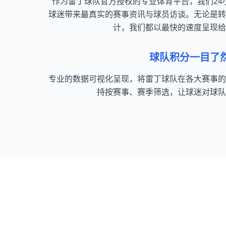
作为雷丁球队官方授权的专业体育平台，我们24
球迷带来最真实的赛事资讯与球员访谈。无论是转
计，我们都以最快的速度呈现给
球队积分一目了
专业的数据可视化呈现，将雷丁球队在各大赛事的
持按赛事、赛季筛选，让球迷对球队