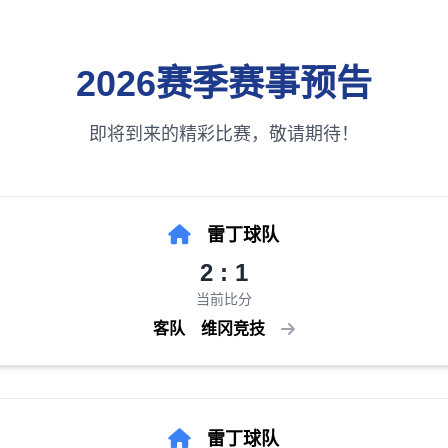
2026赛季赛事预告
即将到来的精彩比赛，敬请期待！
雷丁球队
2 : 1
当前比分
客队
维冈竞技
雷丁球队