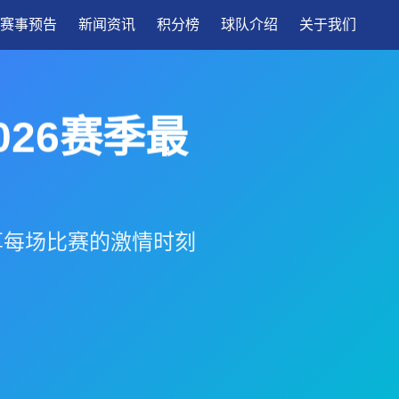
赛事预告
新闻资讯
积分榜
球队介绍
关于我们
026赛季最
享每场比赛的激情时刻