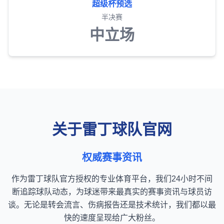
超级杯预选
半决赛
中立场
关于雷丁球队官网
权威赛事资讯
作为雷丁球队官方授权的专业体育平台，我们24小时不间
断追踪球队动态，为球迷带来最真实的赛事资讯与球员访
谈。无论是转会流言、伤病报告还是技术统计，我们都以最
快的速度呈现给广大粉丝。