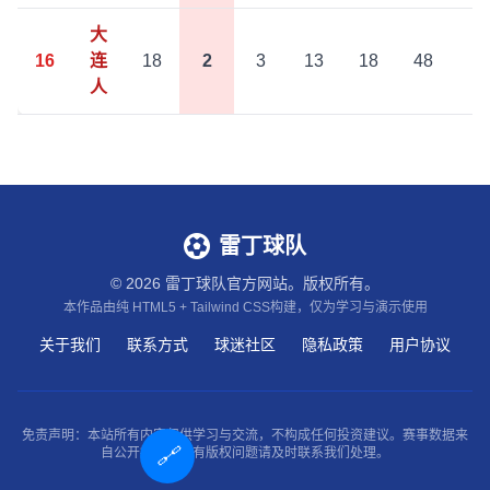
大
16
连
18
2
3
13
18
48
9
人
雷丁球队
© 2026 雷丁球队官方网站。版权所有。
本作品由纯 HTML5 + Tailwind CSS构建，仅为学习与演示使用
关于我们
联系方式
球迷社区
隐私政策
用户协议
免责声明：本站所有内容仅供学习与交流，不构成任何投资建议。赛事数据来
🔗
自公开接口，如有版权问题请及时联系我们处理。
奥尼尔vs马龙