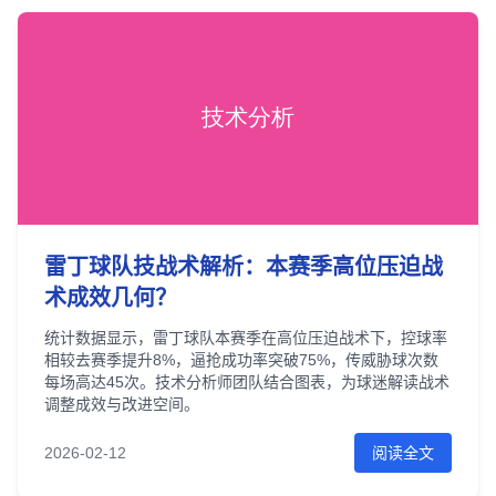
雷丁球队技战术解析：本赛季高位压迫战
术成效几何？
统计数据显示，雷丁球队本赛季在高位压迫战术下，控球率
相较去赛季提升8%，逼抢成功率突破75%，传威胁球次数
每场高达45次。技术分析师团队结合图表，为球迷解读战术
调整成效与改进空间。
2026-02-12
阅读全文