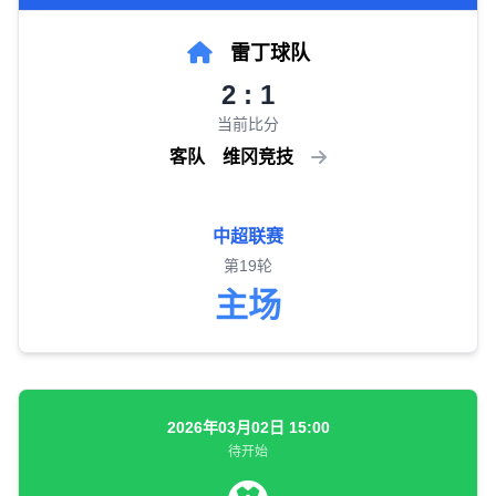
雷丁球队
2 : 1
当前比分
客队
维冈竞技
中超联赛
第19轮
主场
2026年03月02日 15:00
待开始