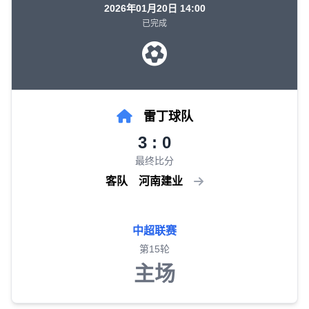
2026年01月20日 14:00
已完成
雷丁球队
3 : 0
最终比分
客队
河南建业
中超联赛
第15轮
主场