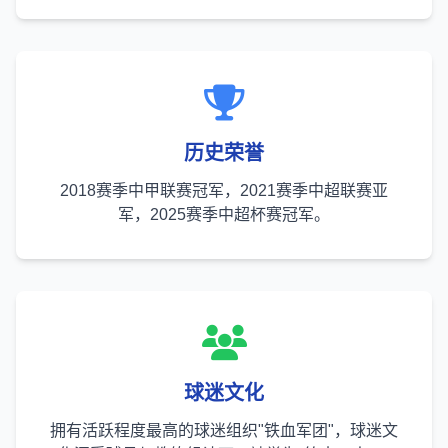
历史荣誉
2018赛季中甲联赛冠军，2021赛季中超联赛亚
军，2025赛季中超杯赛冠军。
球迷文化
拥有活跃程度最高的球迷组织"铁血军团"，球迷文