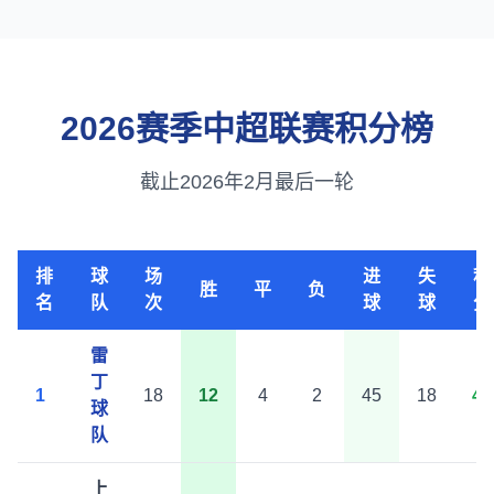
2026赛季中超联赛积分榜
截止2026年2月最后一轮
排
球
场
进
失
积
胜
平
负
名
队
次
球
球
分
雷
丁
1
18
12
4
2
45
18
40
球
队
上