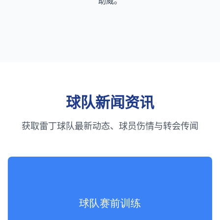
助威。
球队新闻资讯
获取雷丁球队最新动态、球员伤情与转会传闻