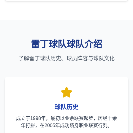
雷丁球队球队介绍
了解雷丁球队历史、球员阵容与球队文化
球队历史
成立于1998年，最初以业余联赛起步，历经十余
年打拼，在2005年成功跻身职业联赛行列。