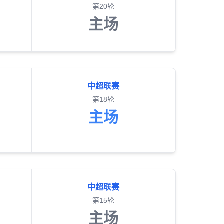
第20轮
主场
中超联赛
第18轮
主场
中超联赛
第15轮
主场