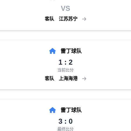
VS
客队
江苏苏宁
雷丁球队
1 : 2
当前比分
客队
上海海港
雷丁球队
3 : 0
最终比分