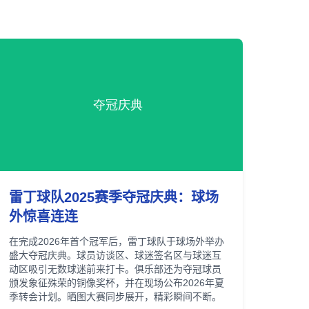
雷丁球队2025赛季夺冠庆典：球场
外惊喜连连
在完成2026年首个冠军后，雷丁球队于球场外举办
盛大夺冠庆典。球员访谈区、球迷签名区与球迷互
动区吸引无数球迷前来打卡。俱乐部还为夺冠球员
颁发象征殊荣的铜像奖杯，并在现场公布2026年夏
季转会计划。晒图大赛同步展开，精彩瞬间不断。