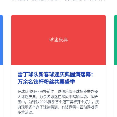
雷丁球队新春球迷庆典圆满落幕：
万余名铁杆粉丝共襄盛举
在球队出征亚洲杯前夕，球俱乐部于球场外举办盛
大球迷庆典。万余名球迷在寒风中唱响队歌、挥舞
围巾，为球队2026赛季首个冠军奖杯开个好头。庆
典现场还举办了球迷猜谜、有奖竞猜与互动游戏等
多重活动。