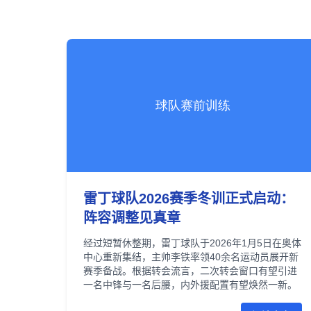
雷丁球队2026赛季冬训正式启动：
阵容调整见真章
经过短暂休整期，雷丁球队于2026年1月5日在奥体
中心重新集结，主帅李铁率领40余名运动员展开新
赛季备战。根据转会流言，二次转会窗口有望引进
一名中锋与一名后腰，内外援配置有望焕然一新。