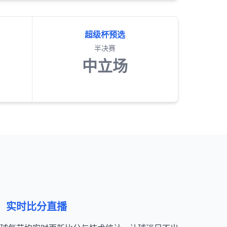
超级杯预选
半决赛
中立场
实时比分直播