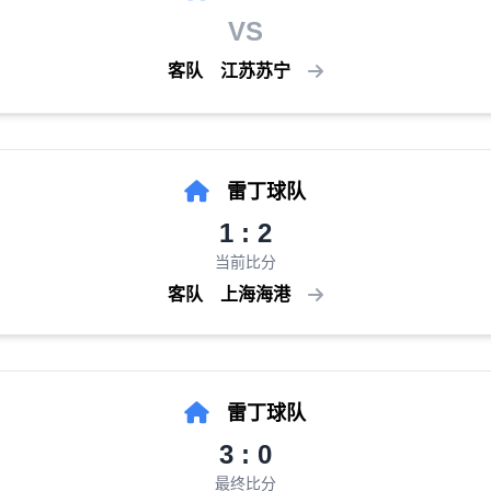
VS
客队
江苏苏宁
雷丁球队
1 : 2
当前比分
客队
上海海港
雷丁球队
3 : 0
最终比分