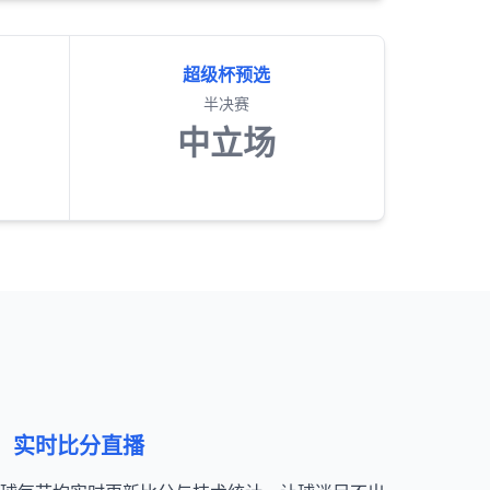
超级杯预选
半决赛
中立场
实时比分直播