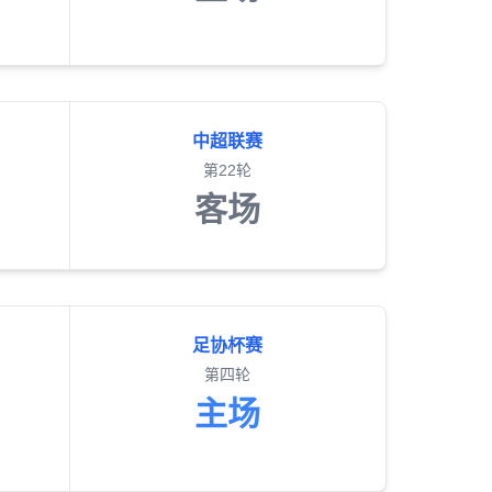
中超联赛
第22轮
客场
足协杯赛
第四轮
主场