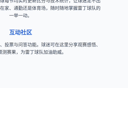
球每节均实时更新比分与技术统计，让球迷足不出
在家、通勤还是体育场，随时随地掌握雷丁球队的
一举一动。
互动社区
、投票与问答功能。球迷可在这里分享观赛感悟、
预测赛果，为雷丁球队加油助威。