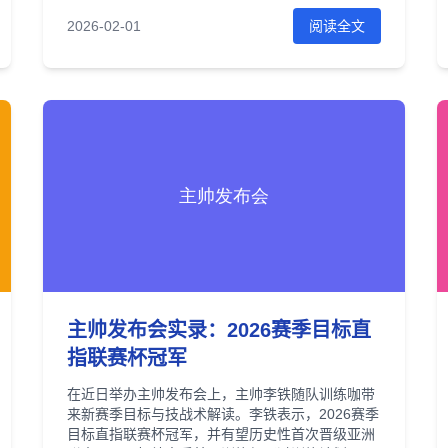
2026-02-01
阅读全文
主帅发布会实录：2026赛季目标直
指联赛杯冠军
在近日举办主帅发布会上，主帅李铁随队训练咖带
来新赛季目标与技战术解读。李铁表示，2026赛季
目标直指联赛杯冠军，并有望历史性首次晋级亚洲