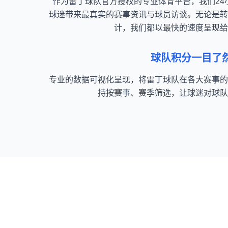
作为雷丁球队官方授权的专业体育平台，我们24
球迷带来最真实的赛事资讯与球员访谈。无论是转
计，我们都以最快的速度呈现给
球队积分一目了
专业的数据可视化呈现，将雷丁球队在各大赛事的
持按赛事、赛季筛选，让球迷对球队