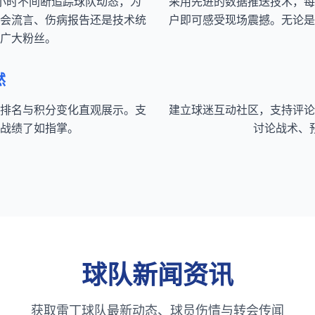
小时不间断追踪球队动态，为
采用先进的数据推送技术，每
会流言、伤病报告还是技术统
户即可感受现场震撼。无论是
广大粉丝。
然
排名与积分变化直观展示。支
建立球迷互动社区，支持评论
战绩了如指掌。
讨论战术、
球队新闻资讯
获取雷丁球队最新动态、球员伤情与转会传闻