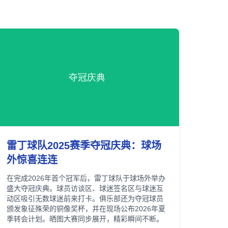
雷丁球队2025赛季夺冠庆典：球场
外惊喜连连
在完成2026年首个冠军后，雷丁球队于球场外举办
盛大夺冠庆典。球员访谈区、球迷签名区与球迷互
动区吸引无数球迷前来打卡。俱乐部还为夺冠球员
颁发象征殊荣的铜像奖杯，并在现场公布2026年夏
季转会计划。晒图大赛同步展开，精彩瞬间不断。