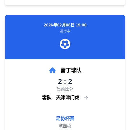
2026年02月08日 19:00
进行中
雷丁球队
2 : 2
当前比分
客队
天津津门虎
足协杯赛
第四轮