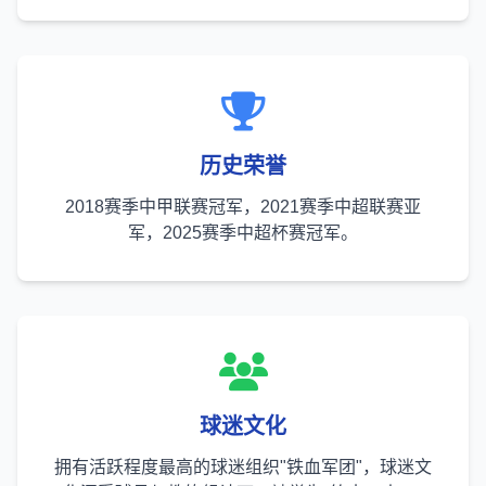
历史荣誉
2018赛季中甲联赛冠军，2021赛季中超联赛亚
军，2025赛季中超杯赛冠军。
球迷文化
拥有活跃程度最高的球迷组织"铁血军团"，球迷文