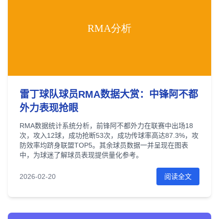
雷丁球队球员RMA数据大赏：中锋阿不都
外力表现抢眼
RMA数据统计系统分析，前锋阿不都外力在联赛中出场18
次，攻入12球，成功抢断53次，成功传球率高达87.3%，攻
防效率均跻身联盟TOP5。其余球员数据一并呈现在图表
中，为球迷了解球员表现提供量化参考。
2026-02-20
阅读全文