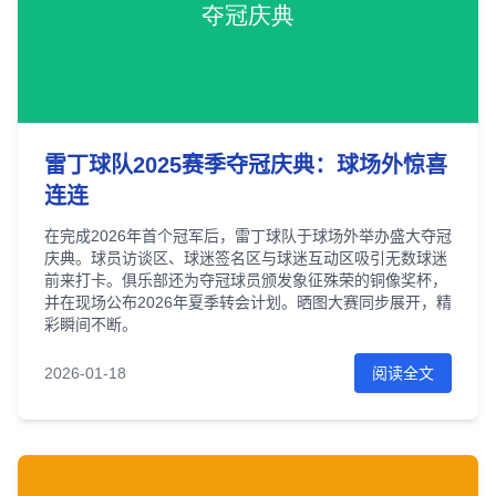
雷丁球队2025赛季夺冠庆典：球场外惊喜
连连
在完成2026年首个冠军后，雷丁球队于球场外举办盛大夺冠
庆典。球员访谈区、球迷签名区与球迷互动区吸引无数球迷
前来打卡。俱乐部还为夺冠球员颁发象征殊荣的铜像奖杯，
并在现场公布2026年夏季转会计划。晒图大赛同步展开，精
彩瞬间不断。
2026-01-18
阅读全文