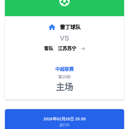
雷丁球队
VS
客队
江苏苏宁
中超联赛
第20轮
主场
2026年02月28日 20:00
进行中