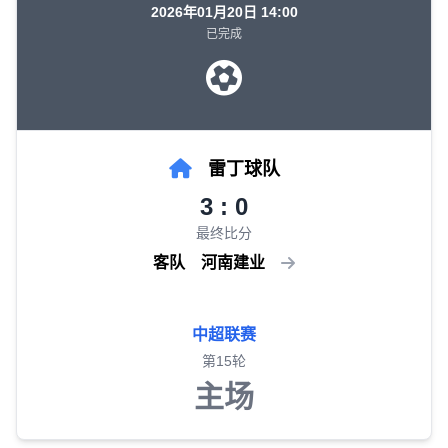
2026年01月20日 14:00
已完成
雷丁球队
3 : 0
最终比分
客队
河南建业
中超联赛
第15轮
主场