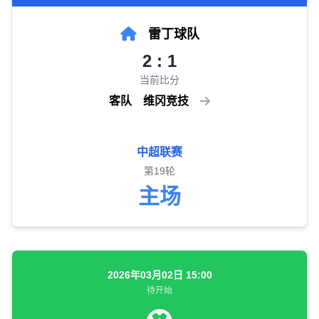
雷丁球队
2 : 1
当前比分
客队
维冈竞技
中超联赛
第19轮
主场
2026年03月02日 15:00
待开始