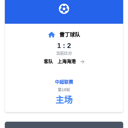
雷丁球队
1 : 2
当前比分
客队
上海海港
中超联赛
第18轮
主场