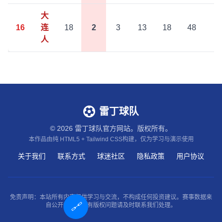
大
16
连
18
2
3
13
18
48
9
人
雷丁球队
© 2026 雷丁球队官方网站。版权所有。
本作品由纯 HTML5 + Tailwind CSS构建，仅为学习与演示使用
关于我们
联系方式
球迷社区
隐私政策
用户协议
免责声明：本站所有内容仅供学习与交流，不构成任何投资建议。赛事数据来
🔗
自公开接口，如有版权问题请及时联系我们处理。
奥尼尔vs马龙