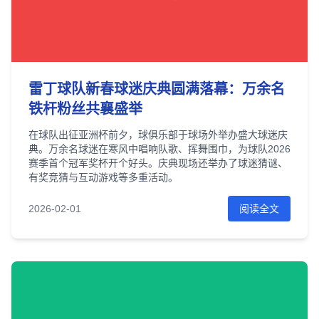
雷丁球队新春球迷庆典圆满落幕：万余名
铁杆粉丝共襄盛举
在球队出征亚洲杯前夕，球俱乐部于球场外举办盛大球迷庆
典。万余名球迷在寒风中唱响队歌、挥舞围巾，为球队2026
赛季首个冠军奖杯开个好头。庆典现场还举办了球迷猜谜、
有奖竞猜与互动游戏等多重活动。
2026-02-01
阅读全文