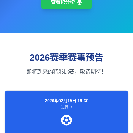
查看积分榜
2026赛季赛事预告
即将到来的精彩比赛，敬请期待！
2026年02月15日 19:30
进行中