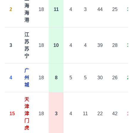
海
2
18
11
4
3
44
25
37
海
港
江
苏
3
18
10
4
4
39
28
34
苏
宁
广
4
州
18
8
5
5
30
26
29
城
天
津
15
津
18
3
4
11
22
42
13
门
虎