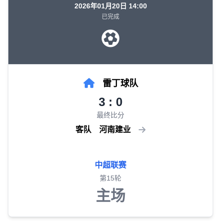
2026年01月20日 14:00
已完成
雷丁球队
3 : 0
最终比分
客队
河南建业
中超联赛
第15轮
主场