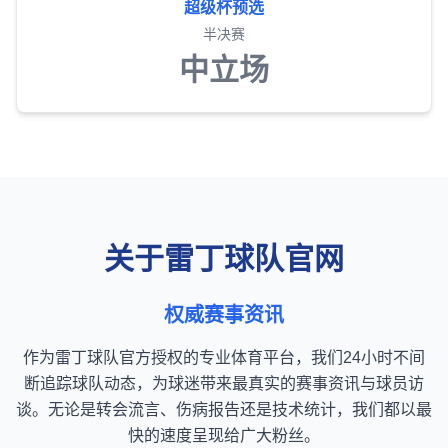
超级杯预选
半决赛
中立场
关于雷丁球队官网
权威赛事资讯
作为雷丁球队官方授权的专业体育平台，我们24小时不间
断追踪球队动态，为球迷带来最真实的赛事资讯与球员访
谈。无论是转会流言、伤病报告还是技术统计，我们都以最
快的速度呈现给广大粉丝。