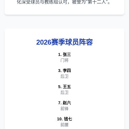
化深受球员与教练组认可，被誉为"第十二人"。
2026赛季球员阵容
1. 张三
门将
3. 李四
后卫
5. 王五
后卫
7. 赵六
前锋
10. 钱七
前腰