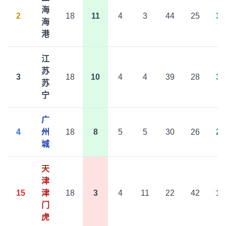
海
2
18
11
4
3
44
25
37
海
港
江
苏
3
18
10
4
4
39
28
34
苏
宁
广
4
州
18
8
5
5
30
26
29
城
天
津
15
津
18
3
4
11
22
42
13
门
虎