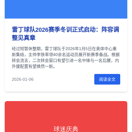
雷丁球队2026赛季冬训正式启动：阵容调
整见真章
经过短暂休整期，雷丁球队于2026年1月5日在奥体中心重
新集结，主帅李铁率领40余名运动员展开新赛季备战。根据
转会流言，二次转会窗口有望引进一名中锋与一名后腰，内
外援配置有望焕然一新。
2026-01-06
阅读全文