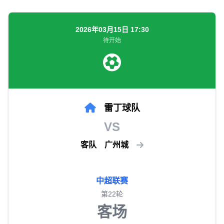
2026年03月15日 17:30
待开始
雷丁球队
VS
客队
广州城
中超联赛
第22轮
客场