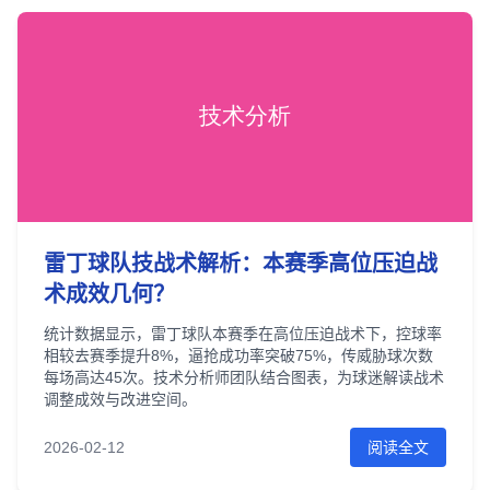
雷丁球队技战术解析：本赛季高位压迫战
术成效几何？
统计数据显示，雷丁球队本赛季在高位压迫战术下，控球率
相较去赛季提升8%，逼抢成功率突破75%，传威胁球次数
每场高达45次。技术分析师团队结合图表，为球迷解读战术
调整成效与改进空间。
2026-02-12
阅读全文