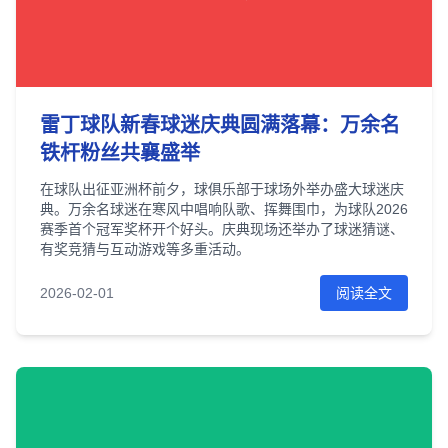
雷丁球队新春球迷庆典圆满落幕：万余名
铁杆粉丝共襄盛举
在球队出征亚洲杯前夕，球俱乐部于球场外举办盛大球迷庆
典。万余名球迷在寒风中唱响队歌、挥舞围巾，为球队2026
赛季首个冠军奖杯开个好头。庆典现场还举办了球迷猜谜、
有奖竞猜与互动游戏等多重活动。
2026-02-01
阅读全文