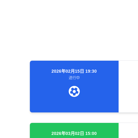
2026年02月15日 19:30
进行中
2026年03月02日 15:00