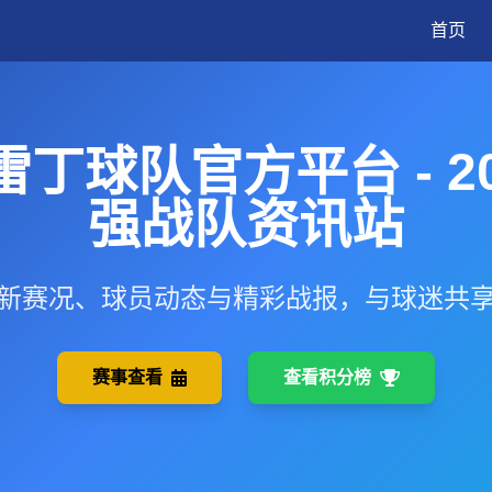
首页
丁球队官方平台 - 2
强战队资讯站
新赛况、球员动态与精彩战报，与球迷共
赛事查看
查看积分榜