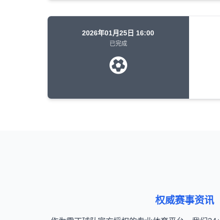
2026年01月25日 16:00
已完成
权威赛事资讯