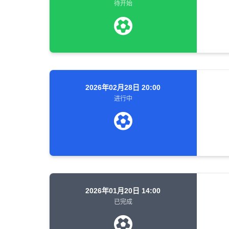
待开始
2026年02月28日 20:00
进行中
2026年01月20日 14:00
已完成