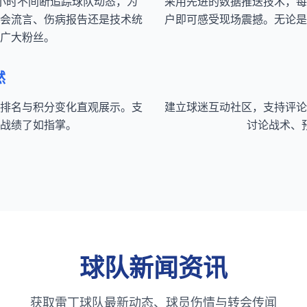
小时不间断追踪球队动态，为
采用先进的数据推送技术，每
会流言、伤病报告还是技术统
户即可感受现场震撼。无论是
广大粉丝。
然
排名与积分变化直观展示。支
建立球迷互动社区，支持评论
战绩了如指掌。
讨论战术、
球队新闻资讯
获取雷丁球队最新动态、球员伤情与转会传闻