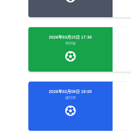
2026年03月15日 17:30
待开始
2026年02月08日 19:00
进行中