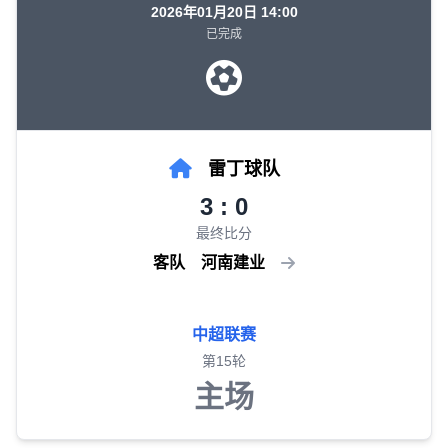
2026年01月20日 14:00
已完成
雷丁球队
3 : 0
最终比分
客队
河南建业
中超联赛
第15轮
主场