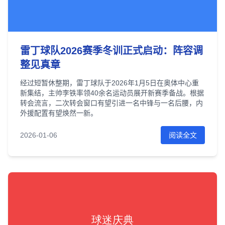
雷丁球队2026赛季冬训正式启动：阵容调
整见真章
经过短暂休整期，雷丁球队于2026年1月5日在奥体中心重
新集结，主帅李铁率领40余名运动员展开新赛季备战。根据
转会流言，二次转会窗口有望引进一名中锋与一名后腰，内
外援配置有望焕然一新。
2026-01-06
阅读全文