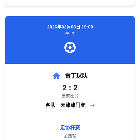
2026年02月08日 19:00
进行中
雷丁球队
2 : 2
当前比分
客队
天津津门虎
足协杯赛
第四轮