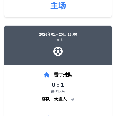
主场
2026年01月25日 16:00
已完成
雷丁球队
0 : 1
最终比分
客队
大连人