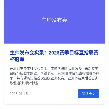
主帅发布会实录：2026赛季目标直指联赛
杯冠军
在近日举办主帅发布会上，主帅李铁随队训练咖带来新赛季
目标与技战术解读。李铁表示，2026赛季目标直指联赛杯冠
军，并有望历史性首次晋级亚洲联赛。亚洲杯结束后首日训
练便通过训练计划。
2026-01-15
阅读全文