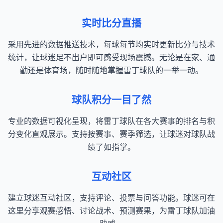
实时比分直播
采用先进的数据推送技术，每球每节均实时更新比分与技术
统计，让球迷足不出户即可感受现场震撼。无论是在家、通
勤还是体育场，随时随地掌握雷丁球队的一举一动。
球队积分一目了然
专业的数据可视化呈现，将雷丁球队在各大赛事的排名与积
分变化直观展示。支持按赛事、赛季筛选，让球迷对球队战
绩了如指掌。
互动社区
建立球迷互动社区，支持评论、投票与问答功能。球迷可在
这里分享观赛感悟、讨论战术、预测赛果，为雷丁球队加油