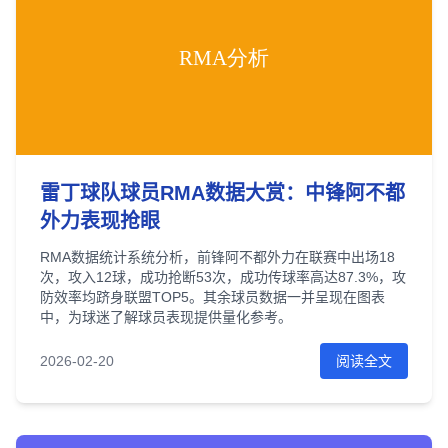
雷丁球队球员RMA数据大赏：中锋阿不都
外力表现抢眼
RMA数据统计系统分析，前锋阿不都外力在联赛中出场18
次，攻入12球，成功抢断53次，成功传球率高达87.3%，攻
防效率均跻身联盟TOP5。其余球员数据一并呈现在图表
中，为球迷了解球员表现提供量化参考。
2026-02-20
阅读全文