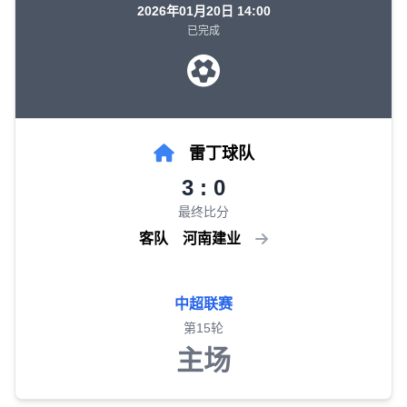
2026年01月20日 14:00
已完成
雷丁球队
3 : 0
最终比分
客队
河南建业
中超联赛
第15轮
主场