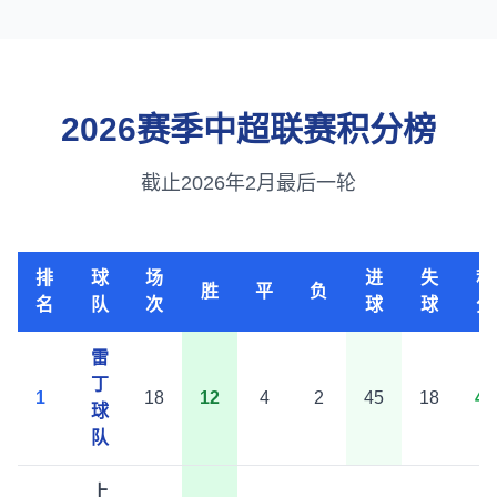
2026赛季中超联赛积分榜
截止2026年2月最后一轮
排
球
场
进
失
积
胜
平
负
名
队
次
球
球
分
雷
丁
1
18
12
4
2
45
18
40
球
队
上