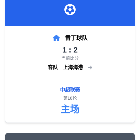
雷丁球队
1 : 2
当前比分
客队
上海海港
中超联赛
第18轮
主场