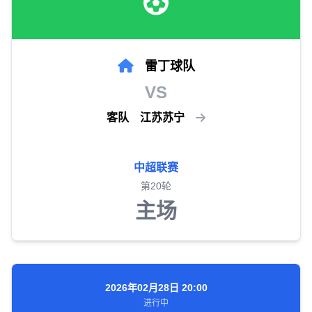
雷丁球队
VS
客队
江苏苏宁
中超联赛
第20轮
主场
2026年02月28日 20:00
进行中