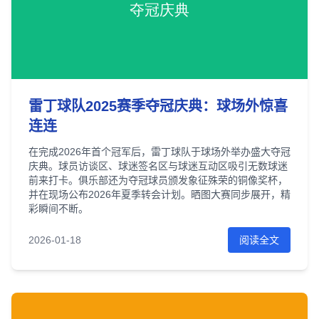
雷丁球队2025赛季夺冠庆典：球场外惊喜
连连
在完成2026年首个冠军后，雷丁球队于球场外举办盛大夺冠
庆典。球员访谈区、球迷签名区与球迷互动区吸引无数球迷
前来打卡。俱乐部还为夺冠球员颁发象征殊荣的铜像奖杯，
并在现场公布2026年夏季转会计划。晒图大赛同步展开，精
彩瞬间不断。
2026-01-18
阅读全文