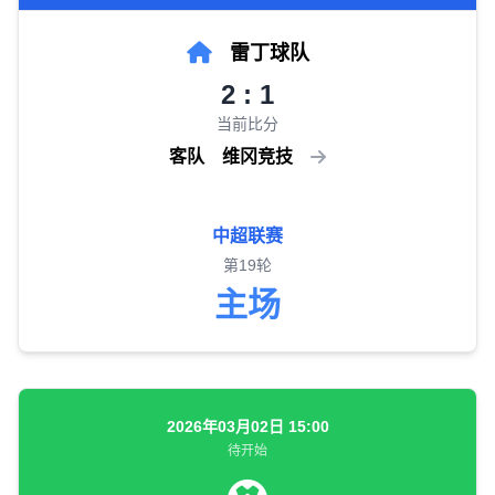
雷丁球队
2 : 1
当前比分
客队
维冈竞技
中超联赛
第19轮
主场
2026年03月02日 15:00
待开始