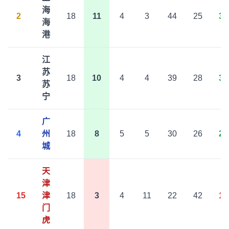
海
2
18
11
4
3
44
25
37
海
港
江
苏
3
18
10
4
4
39
28
34
苏
宁
广
4
州
18
8
5
5
30
26
29
城
天
津
15
津
18
3
4
11
22
42
13
门
虎