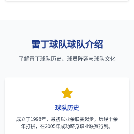
雷丁球队球队介绍
了解雷丁球队历史、球员阵容与球队文化
球队历史
成立于1998年，最初以业余联赛起步，历经十余
年打拼，在2005年成功跻身职业联赛行列。