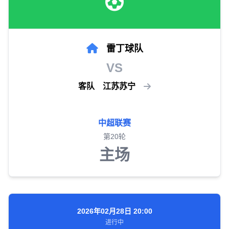
雷丁球队
VS
客队
江苏苏宁
中超联赛
第20轮
主场
2026年02月28日 20:00
进行中