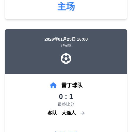
主场
2026年01月25日 16:00
已完成
雷丁球队
0 : 1
最终比分
客队
大连人