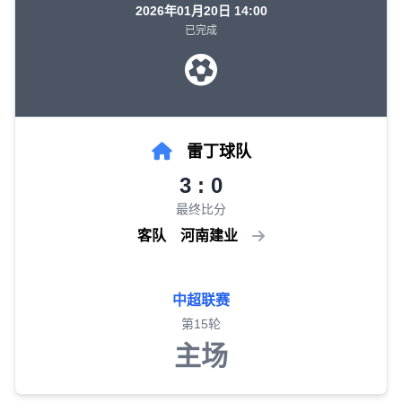
2026年01月20日 14:00
已完成
雷丁球队
3 : 0
最终比分
客队
河南建业
中超联赛
第15轮
主场