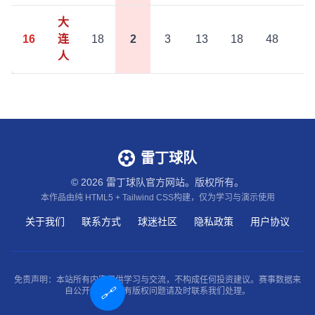
大
16
连
18
2
3
13
18
48
9
人
雷丁球队
© 2026 雷丁球队官方网站。版权所有。
本作品由纯 HTML5 + Tailwind CSS构建，仅为学习与演示使用
关于我们
联系方式
球迷社区
隐私政策
用户协议
免责声明：本站所有内容仅供学习与交流，不构成任何投资建议。赛事数据来
🔗
自公开接口，如有版权问题请及时联系我们处理。
奥尼尔vs马龙