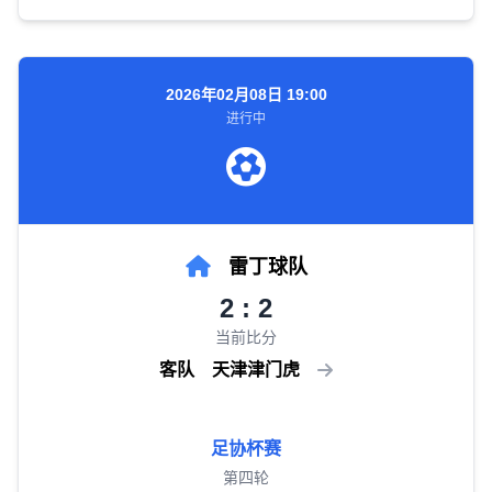
2026年02月08日 19:00
进行中
雷丁球队
2 : 2
当前比分
客队
天津津门虎
足协杯赛
第四轮