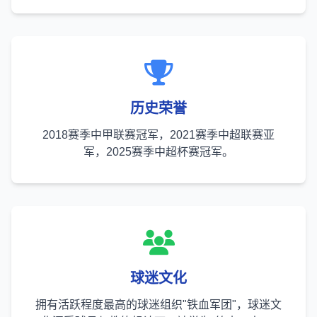
历史荣誉
2018赛季中甲联赛冠军，2021赛季中超联赛亚
军，2025赛季中超杯赛冠军。
球迷文化
拥有活跃程度最高的球迷组织"铁血军团"，球迷文