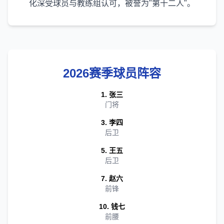
化深受球员与教练组认可，被誉为"第十二人"。
2026赛季球员阵容
1. 张三
门将
3. 李四
后卫
5. 王五
后卫
7. 赵六
前锋
10. 钱七
前腰