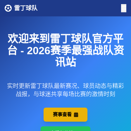
雷丁球队
欢迎来到雷丁球队官方平
台 - 2026赛季最强战队资
讯站
实时更新雷丁球队最新赛况、球员动态与精彩
战报，与球迷共享每场比赛的激情时刻
赛事查看