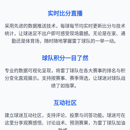
实时比分直播
采用先进的数据推送技术，每球每节均实时更新比分与技术
统计，让球迷足不出户即可感受现场震撼。无论是在家、通
勤还是体育场，随时随地掌握雷丁球队的一举一动。
球队积分一目了然
专业的数据可视化呈现，将雷丁球队在各大赛事的排名与积
分变化直观展示。支持按赛事、赛季筛选，让球迷对球队战
绩了如指掌。
互动社区
建立球迷互动社区，支持评论、投票与问答功能。球迷可在
这里分享观赛感悟、讨论战术、预测赛果，为雷丁球队加油