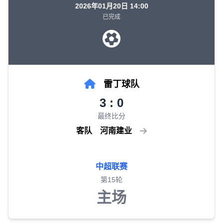
2026年01月20日 14:00
已完成
雷丁球队
3 : 0
最终比分
客队
河南建业
中超联赛
第15轮
主场