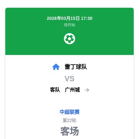
2026年03月15日 17:30
待开始
雷丁球队
VS
客队
广州城
中超联赛
第22轮
客场