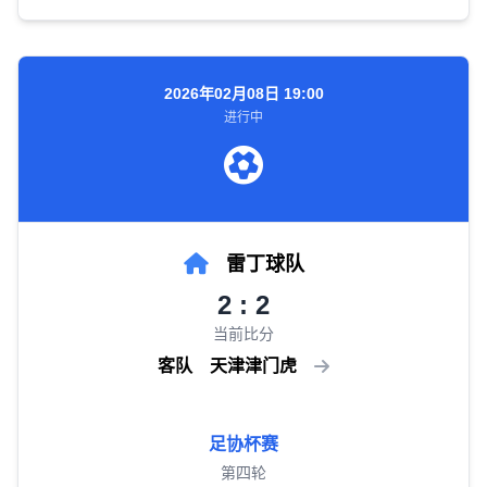
2026年02月08日 19:00
进行中
雷丁球队
2 : 2
当前比分
客队
天津津门虎
足协杯赛
第四轮