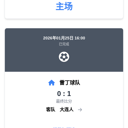
主场
2026年01月25日 16:00
已完成
雷丁球队
0 : 1
最终比分
客队
大连人