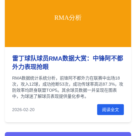
雷丁球队球员RMA数据大赏：中锋阿不都
外力表现抢眼
RMA数据统计系统分析，前锋阿不都外力在联赛中出场18
次，攻入12球，成功抢断53次，成功传球率高达87.3%，攻
防效率均跻身联盟TOP5。其余球员数据一并呈现在图表
中，为球迷了解球员表现提供量化参考。
2026-02-20
阅读全文