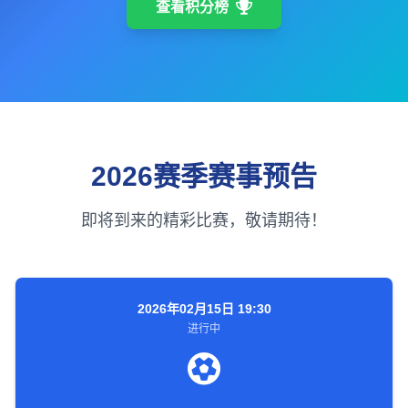
查看积分榜
2026赛季赛事预告
即将到来的精彩比赛，敬请期待！
2026年02月15日 19:30
进行中