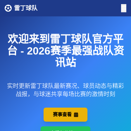
雷丁球队
欢迎来到雷丁球队官方平
台 - 2026赛季最强战队资
讯站
实时更新雷丁球队最新赛况、球员动态与精彩
战报，与球迷共享每场比赛的激情时刻
赛事查看