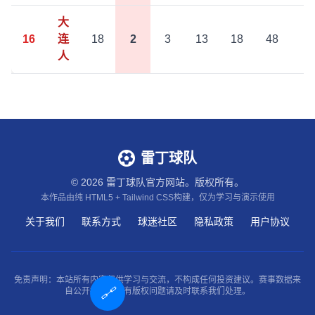
大
16
连
18
2
3
13
18
48
9
人
雷丁球队
© 2026 雷丁球队官方网站。版权所有。
本作品由纯 HTML5 + Tailwind CSS构建，仅为学习与演示使用
关于我们
联系方式
球迷社区
隐私政策
用户协议
免责声明：本站所有内容仅供学习与交流，不构成任何投资建议。赛事数据来
🔗
自公开接口，如有版权问题请及时联系我们处理。
奥尼尔vs马龙