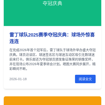
雷丁球队2025赛季夺冠庆典：球场外惊喜
连连
在完成2026年首个冠军后，雷丁球队于球场外举办盛大夺冠
庆典。球员访谈区、球迷签名区与球迷互动区吸引无数球迷
前来打卡。俱乐部还为夺冠球员颁发象征殊荣的铜像奖杯，
并在现场公布2026年夏季转会计划。晒图大赛同步展开，精
彩瞬间不断。
2026-01-18
阅读全文