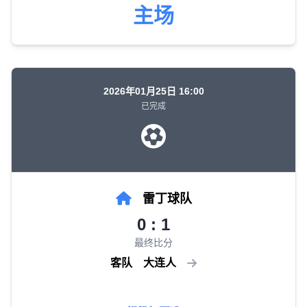
主场
2026年01月25日 16:00
已完成
雷丁球队
0 : 1
最终比分
客队
大连人