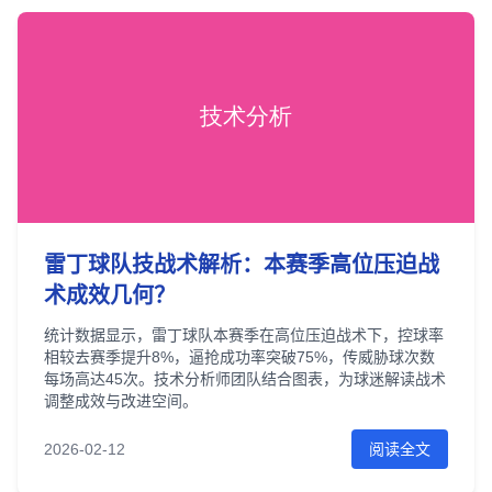
雷丁球队技战术解析：本赛季高位压迫战
术成效几何？
统计数据显示，雷丁球队本赛季在高位压迫战术下，控球率
相较去赛季提升8%，逼抢成功率突破75%，传威胁球次数
每场高达45次。技术分析师团队结合图表，为球迷解读战术
调整成效与改进空间。
2026-02-12
阅读全文