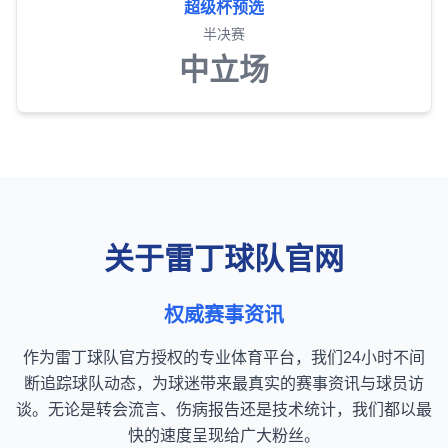
超级杯预选
半决赛
中立场
关于雷丁球队官网
权威赛事资讯
作为雷丁球队官方授权的专业体育平台，我们24小时不间
断追踪球队动态，为球迷带来最真实的赛事资讯与球员访
谈。无论是转会流言、伤病报告还是技术统计，我们都以最
快的速度呈现给广大粉丝。