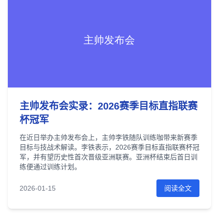
主帅发布会实录：2026赛季目标直指联赛
杯冠军
在近日举办主帅发布会上，主帅李铁随队训练咖带来新赛季
目标与技战术解读。李铁表示，2026赛季目标直指联赛杯冠
军，并有望历史性首次晋级亚洲联赛。亚洲杯结束后首日训
练便通过训练计划。
2026-01-15
阅读全文