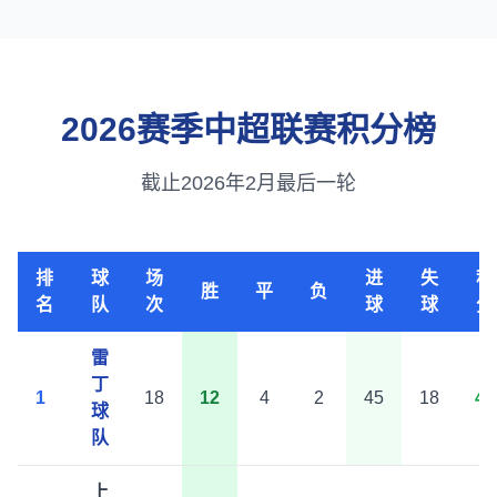
2026赛季中超联赛积分榜
截止2026年2月最后一轮
排
球
场
进
失
积
胜
平
负
名
队
次
球
球
分
雷
丁
1
18
12
4
2
45
18
40
球
队
上