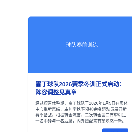
雷丁球队2026赛季冬训正式启动：
阵容调整见真章
经过短暂休整期，雷丁球队于2026年1月5日在奥体
中心重新集结，主帅李铁率领40余名运动员展开新
赛季备战。根据转会流言，二次转会窗口有望引进
一名中锋与一名后腰，内外援配置有望焕然一新。