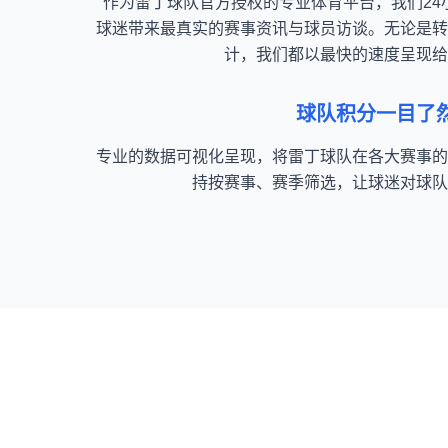
作为雷丁球队官方授权的专业体育平台，我们24
球迷带来最真实的赛事资讯与球员访谈。无论是转
计，我们都以最快的速度呈现给
球队积分一目了
专业的数据可视化呈现，将雷丁球队在各大赛事的
持按赛事、赛季筛选，让球迷对球队