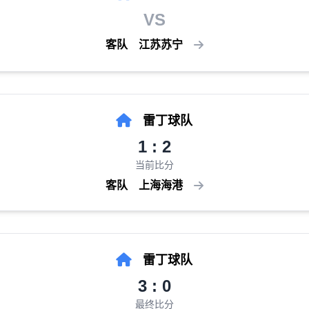
VS
客队
江苏苏宁
雷丁球队
1 : 2
当前比分
客队
上海海港
雷丁球队
3 : 0
最终比分