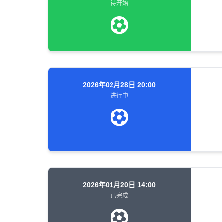
待开始
2026年02月28日 20:00
进行中
2026年01月20日 14:00
已完成