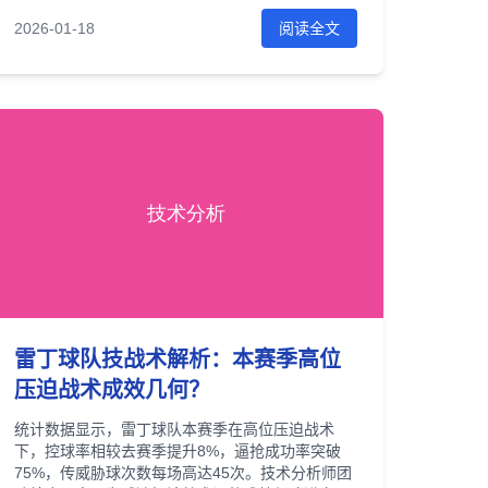
2026-01-18
阅读全文
雷丁球队技战术解析：本赛季高位
压迫战术成效几何？
统计数据显示，雷丁球队本赛季在高位压迫战术
下，控球率相较去赛季提升8%，逼抢成功率突破
75%，传威胁球次数每场高达45次。技术分析师团