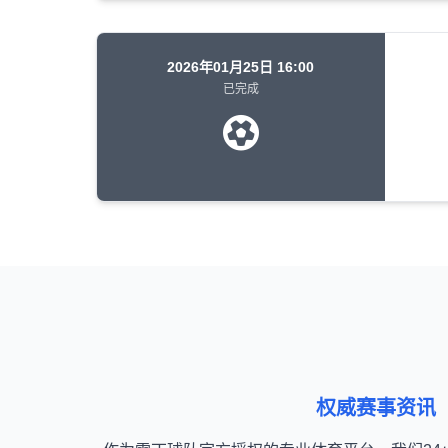
2026年01月25日 16:00
已完成
权威赛事资讯