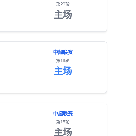
第20轮
主场
中超联赛
第18轮
主场
中超联赛
第15轮
主场