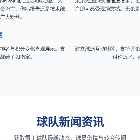
小时不间断追踪球队动态，为
采用先进的数据推送技术，每
会流言、伤病报告还是技术统
户即可感受现场震撼。无论是
广大粉丝。
然
排名与积分变化直观展示。支
建立球迷互动社区，支持评论
战绩了如指掌。
讨论战术、
球队新闻资讯
获取雷丁球队最新动态、球员伤情与转会传闻