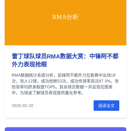
雷丁球队球员RMA数据大赏：中锋阿不都
外力表现抢眼
RMA数据统计系统分析，前锋阿不都外力在联赛中出场18
次，攻入12球，成功抢断53次，成功传球率高达87.3%，攻
防效率均跻身联盟TOP5。其余球员数据一并呈现在图表
中，为球迷了解球员表现提供量化参考。
2026-02-20
阅读全文