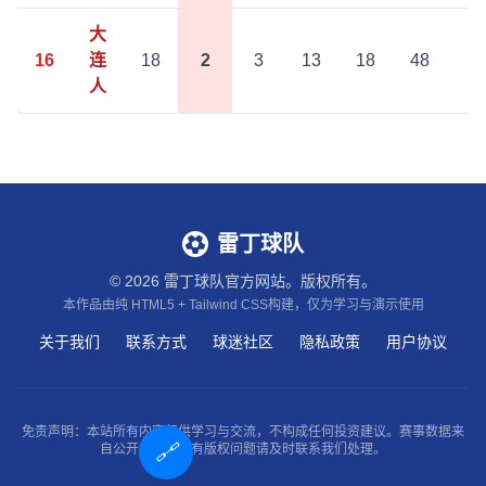
大
16
连
18
2
3
13
18
48
9
人
雷丁球队
© 2026 雷丁球队官方网站。版权所有。
本作品由纯 HTML5 + Tailwind CSS构建，仅为学习与演示使用
关于我们
联系方式
球迷社区
隐私政策
用户协议
免责声明：本站所有内容仅供学习与交流，不构成任何投资建议。赛事数据来
🔗
自公开接口，如有版权问题请及时联系我们处理。
奥尼尔vs马龙