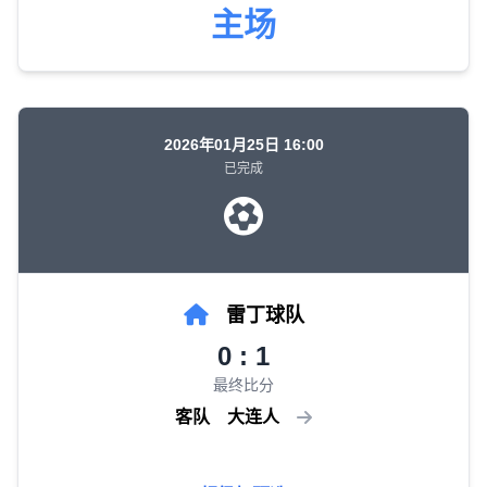
主场
2026年01月25日 16:00
已完成
雷丁球队
0 : 1
最终比分
客队
大连人