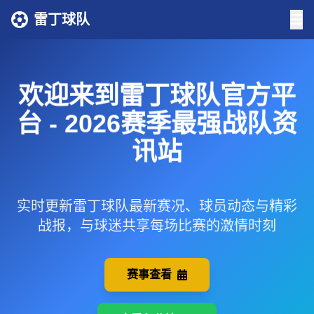
雷丁球队
欢迎来到雷丁球队官方平
台 - 2026赛季最强战队资
讯站
实时更新雷丁球队最新赛况、球员动态与精彩
战报，与球迷共享每场比赛的激情时刻
赛事查看