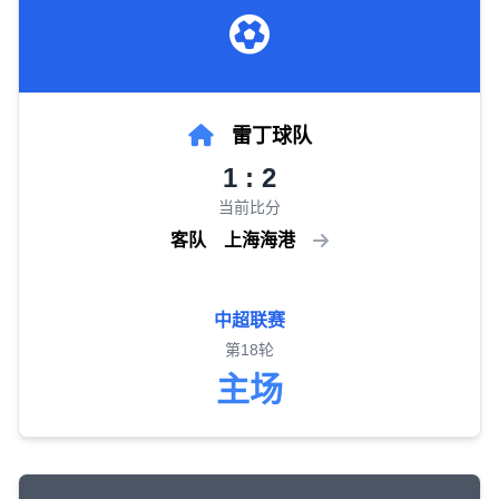
雷丁球队
1 : 2
当前比分
客队
上海海港
中超联赛
第18轮
主场