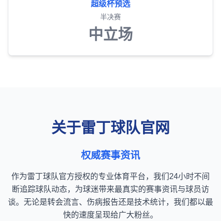
超级杯预选
半决赛
中立场
关于雷丁球队官网
权威赛事资讯
作为雷丁球队官方授权的专业体育平台，我们24小时不间
断追踪球队动态，为球迷带来最真实的赛事资讯与球员访
谈。无论是转会流言、伤病报告还是技术统计，我们都以最
快的速度呈现给广大粉丝。