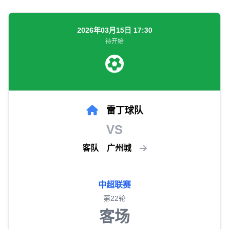
2026年03月15日 17:30
待开始
雷丁球队
VS
客队
广州城
中超联赛
第22轮
客场