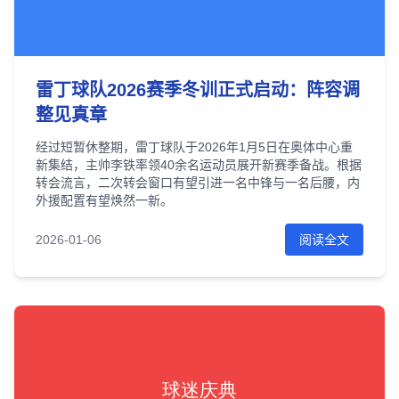
雷丁球队2026赛季冬训正式启动：阵容调
整见真章
经过短暂休整期，雷丁球队于2026年1月5日在奥体中心重
新集结，主帅李铁率领40余名运动员展开新赛季备战。根据
转会流言，二次转会窗口有望引进一名中锋与一名后腰，内
外援配置有望焕然一新。
2026-01-06
阅读全文