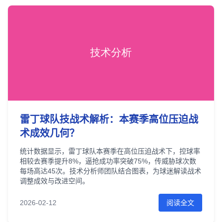
雷丁球队技战术解析：本赛季高位压迫战
术成效几何？
统计数据显示，雷丁球队本赛季在高位压迫战术下，控球率
相较去赛季提升8%，逼抢成功率突破75%，传威胁球次数
每场高达45次。技术分析师团队结合图表，为球迷解读战术
调整成效与改进空间。
2026-02-12
阅读全文