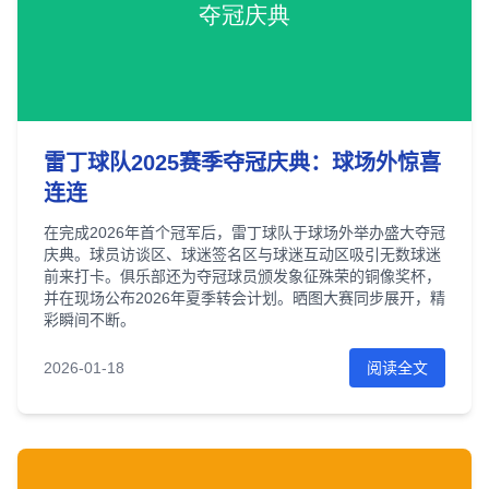
雷丁球队2025赛季夺冠庆典：球场外惊喜
连连
在完成2026年首个冠军后，雷丁球队于球场外举办盛大夺冠
庆典。球员访谈区、球迷签名区与球迷互动区吸引无数球迷
前来打卡。俱乐部还为夺冠球员颁发象征殊荣的铜像奖杯，
并在现场公布2026年夏季转会计划。晒图大赛同步展开，精
彩瞬间不断。
2026-01-18
阅读全文