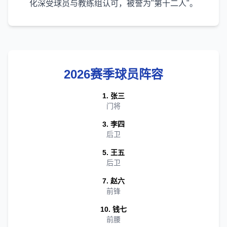
化深受球员与教练组认可，被誉为"第十二人"。
2026赛季球员阵容
1. 张三
门将
3. 李四
后卫
5. 王五
后卫
7. 赵六
前锋
10. 钱七
前腰