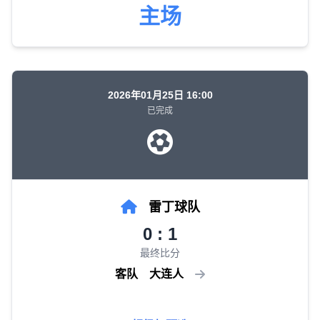
主场
2026年01月25日 16:00
已完成
雷丁球队
0 : 1
最终比分
客队
大连人