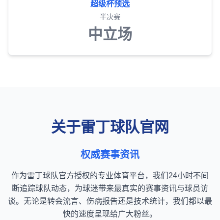
超级杯预选
半决赛
中立场
关于雷丁球队官网
权威赛事资讯
作为雷丁球队官方授权的专业体育平台，我们24小时不间
断追踪球队动态，为球迷带来最真实的赛事资讯与球员访
谈。无论是转会流言、伤病报告还是技术统计，我们都以最
快的速度呈现给广大粉丝。