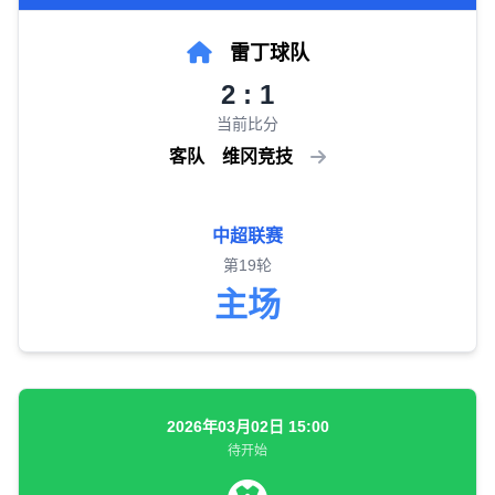
雷丁球队
2 : 1
当前比分
客队
维冈竞技
中超联赛
第19轮
主场
2026年03月02日 15:00
待开始