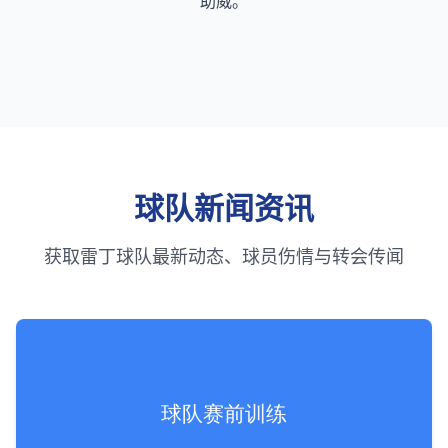
助威。
球队新闻资讯
获取雷丁球队最新动态、球员伤情与转会传闻