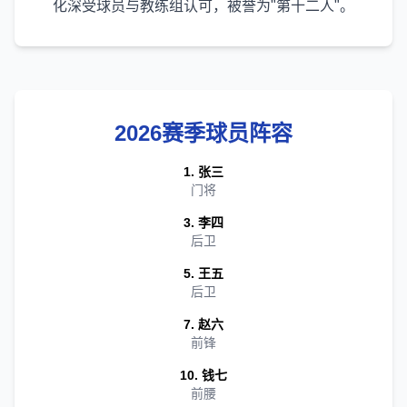
化深受球员与教练组认可，被誉为"第十二人"。
2026赛季球员阵容
1. 张三
门将
3. 李四
后卫
5. 王五
后卫
7. 赵六
前锋
10. 钱七
前腰