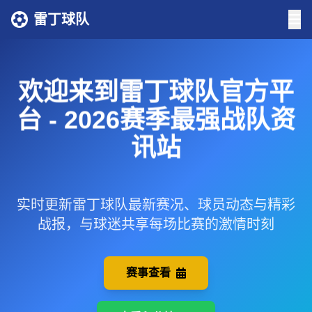
雷丁球队
欢迎来到雷丁球队官方平
台 - 2026赛季最强战队资
讯站
实时更新雷丁球队最新赛况、球员动态与精彩
战报，与球迷共享每场比赛的激情时刻
赛事查看