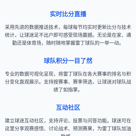
实时比分直播
采用先进的数据推送技术，每球每节均实时更新比分与技术
统计，让球迷足不出户即可感受现场震撼。无论是在家、通
勤还是体育场，随时随地掌握雷丁球队的一举一动。
球队积分一目了然
专业的数据可视化呈现，将雷丁球队在各大赛事的排名与积
分变化直观展示。支持按赛事、赛季筛选，让球迷对球队战
绩了如指掌。
互动社区
建立球迷互动社区，支持评论、投票与问答功能。球迷可在
这里分享观赛感悟、讨论战术、预测赛果，为雷丁球队加油