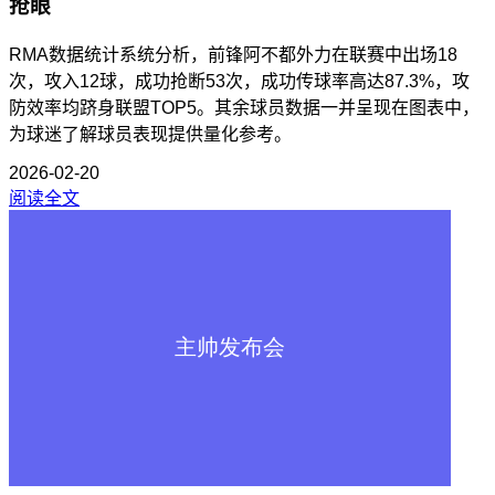
抢眼
RMA数据统计系统分析，前锋阿不都外力在联赛中出场18
次，攻入12球，成功抢断53次，成功传球率高达87.3%，攻
防效率均跻身联盟TOP5。其余球员数据一并呈现在图表中，
为球迷了解球员表现提供量化参考。
2026-02-20
阅读全文