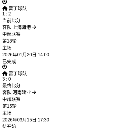
雷丁球队
1 : 2
当前比分
客队
上海海港
中超联赛
第18轮
主场
2026年01月20日 14:00
已完成
雷丁球队
3 : 0
最终比分
客队
河南建业
中超联赛
第15轮
主场
2026年03月15日 17:30
待开始