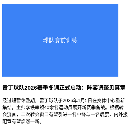
雷丁球队2026赛季冬训正式启动：阵容调整见真章
经过短暂休整期，雷丁球队于2026年1月5日在奥体中心重新
集结，主帅李铁率领40余名运动员展开新赛季备战。根据转
会流言，二次转会窗口有望引进一名中锋与一名后腰，内外援
配置有望焕然一新。