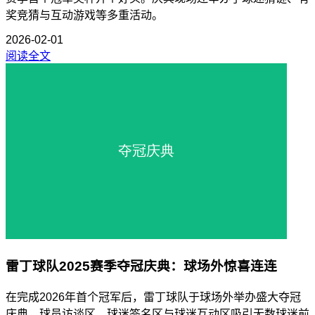
奖竞猜与互动游戏等多重活动。
2026-02-01
阅读全文
雷丁球队2025赛季夺冠庆典：球场外惊喜连连
在完成2026年首个冠军后，雷丁球队于球场外举办盛大夺冠
庆典。球员访谈区、球迷签名区与球迷互动区吸引无数球迷前