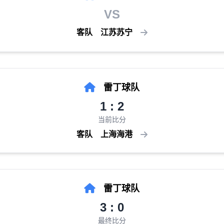
VS
客队
江苏苏宁
雷丁球队
1 : 2
当前比分
客队
上海海港
雷丁球队
3 : 0
最终比分