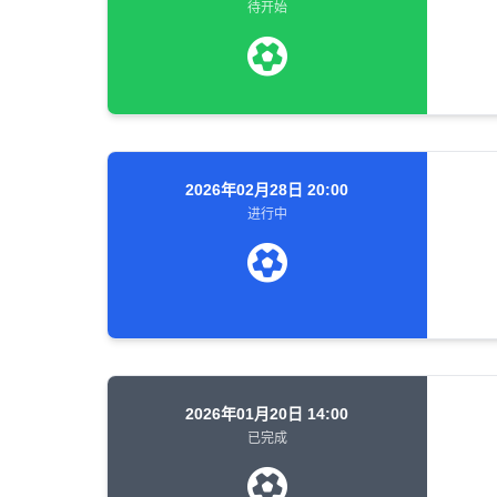
待开始
2026年02月28日 20:00
进行中
2026年01月20日 14:00
已完成