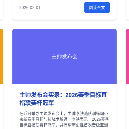
2026-02-01
阅读全文
主帅发布会实录：2026赛季目标直
指联赛杯冠军
在近日举办主帅发布会上，主帅李铁随队训练咖带
来新赛季目标与技战术解读。李铁表示，2026赛季
目标直指联赛杯冠军，并有望历史性首次晋级亚洲