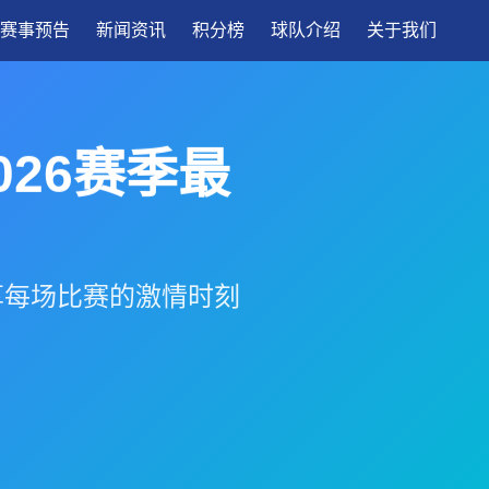
赛事预告
新闻资讯
积分榜
球队介绍
关于我们
026赛季最
享每场比赛的激情时刻