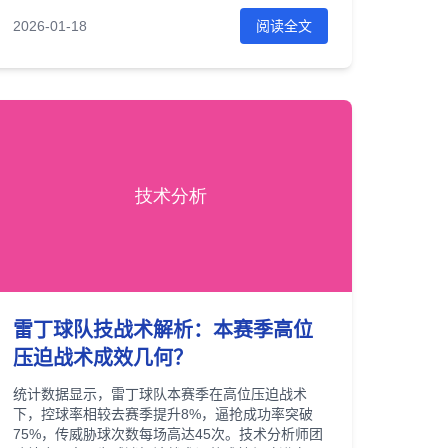
2026-01-18
阅读全文
雷丁球队技战术解析：本赛季高位
压迫战术成效几何？
统计数据显示，雷丁球队本赛季在高位压迫战术
下，控球率相较去赛季提升8%，逼抢成功率突破
75%，传威胁球次数每场高达45次。技术分析师团