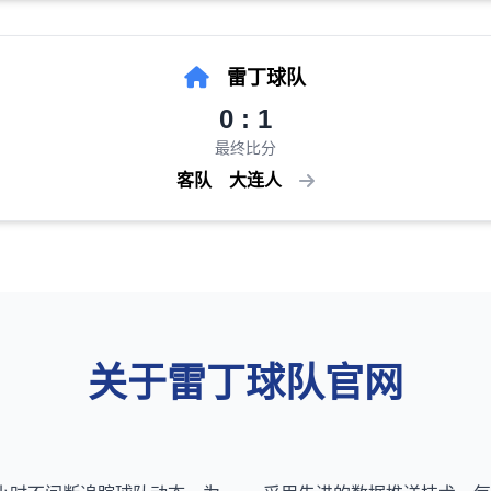
雷丁球队
0 : 1
最终比分
客队
大连人
关于雷丁球队官网