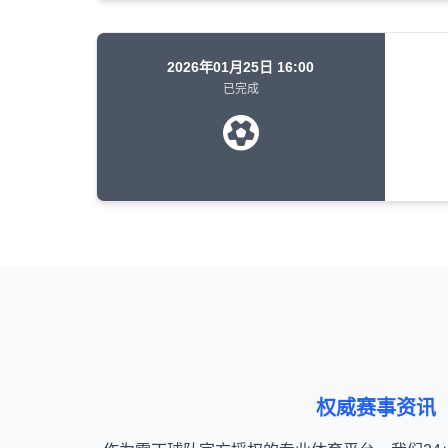
2026年01月25日 16:00
已完成
权威赛事资讯