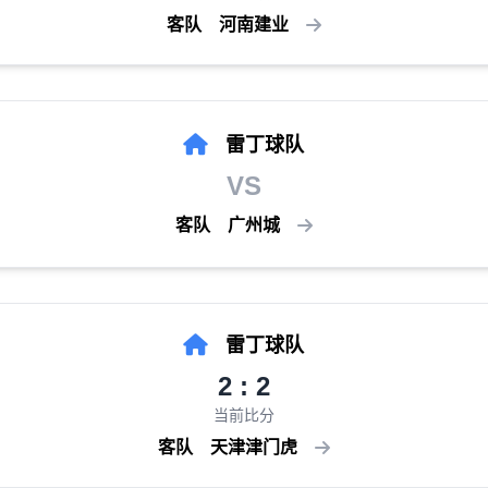
客队
河南建业
雷丁球队
VS
客队
广州城
雷丁球队
2 : 2
当前比分
客队
天津津门虎