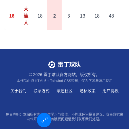
大
16
连
18
2
3
13
18
48
9
人
雷丁球队
© 2026 雷丁球队官方网站。版权所有。
本作品由纯 HTML5 + Tailwind CSS构建，仅为学习与演示使用
关于我们
联系方式
球迷社区
隐私政策
用户协议
免责声明：本站所有内容仅供学习与交流，不构成任何投资建议。赛事数据来
🔗
自公开接口，如有版权问题请及时联系我们处理。
奥尼尔vs马龙