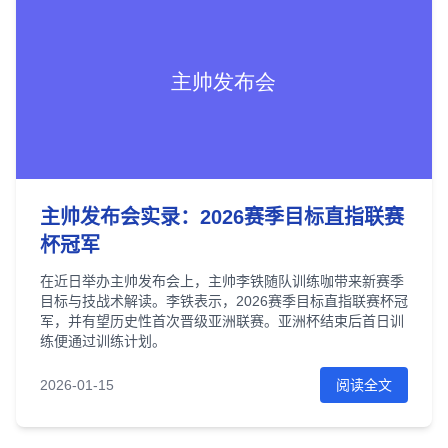
主帅发布会实录：2026赛季目标直指联赛
杯冠军
在近日举办主帅发布会上，主帅李铁随队训练咖带来新赛季
目标与技战术解读。李铁表示，2026赛季目标直指联赛杯冠
军，并有望历史性首次晋级亚洲联赛。亚洲杯结束后首日训
练便通过训练计划。
2026-01-15
阅读全文