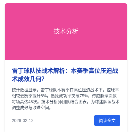
雷丁球队技战术解析：本赛季高位压迫战
术成效几何？
统计数据显示，雷丁球队本赛季在高位压迫战术下，控球率
相较去赛季提升8%，逼抢成功率突破75%，传威胁球次数
每场高达45次。技术分析师团队结合图表，为球迷解读战术
调整成效与改进空间。
2026-02-12
阅读全文