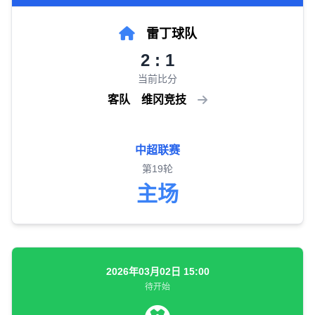
雷丁球队
2 : 1
当前比分
客队
维冈竞技
中超联赛
第19轮
主场
2026年03月02日 15:00
待开始