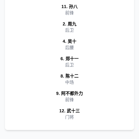
11. 孙八
前锋
2. 周九
后卫
4. 吴十
后腰
6. 郑十一
后卫
8. 陈十二
中场
9. 阿不都外力
前锋
12. 武十三
门将