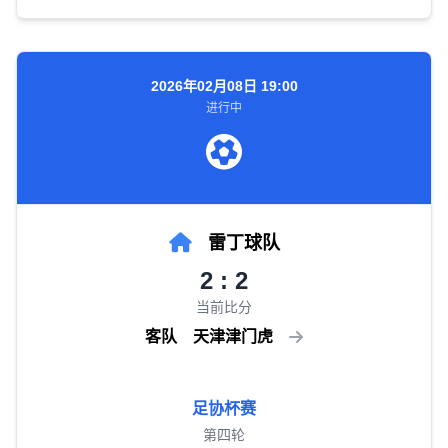
2026年02月08日 19:00
进行中
雷丁球队
2 : 2
当前比分
客队
天津津门虎
足协杯赛
第四轮