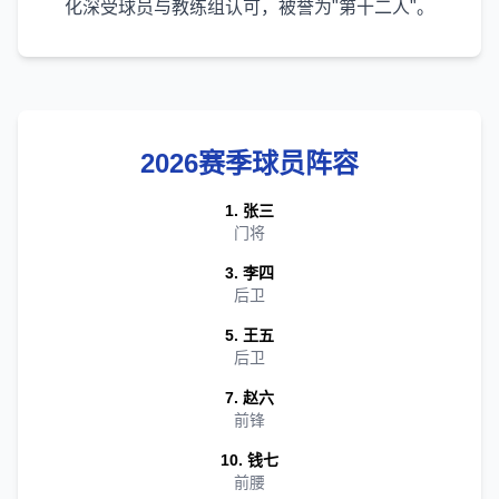
化深受球员与教练组认可，被誉为"第十二人"。
2026赛季球员阵容
1. 张三
门将
3. 李四
后卫
5. 王五
后卫
7. 赵六
前锋
10. 钱七
前腰