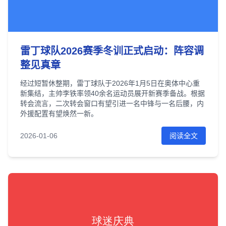
雷丁球队2026赛季冬训正式启动：阵容调
整见真章
经过短暂休整期，雷丁球队于2026年1月5日在奥体中心重
新集结，主帅李铁率领40余名运动员展开新赛季备战。根据
转会流言，二次转会窗口有望引进一名中锋与一名后腰，内
外援配置有望焕然一新。
2026-01-06
阅读全文