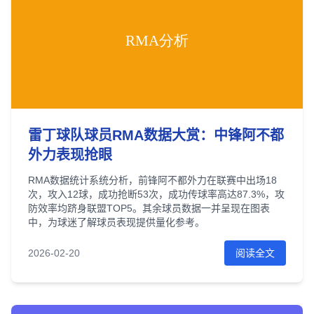
雷丁球队球员RMA数据大赏：中锋阿不都
外力表现抢眼
RMA数据统计系统分析，前锋阿不都外力在联赛中出场18
次，攻入12球，成功抢断53次，成功传球率高达87.3%，攻
防效率均跻身联盟TOP5。其余球员数据一并呈现在图表
中，为球迷了解球员表现提供量化参考。
2026-02-20
阅读全文