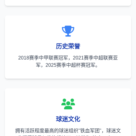
历史荣誉
2018赛季中甲联赛冠军，2021赛季中超联赛亚
军，2025赛季中超杯赛冠军。
球迷文化
拥有活跃程度最高的球迷组织"铁血军团"，球迷文