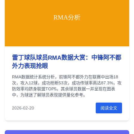
雷丁球队球员RMA数据大赏：中锋阿不都
外力表现抢眼
RMA数据统计系统分析，前锋阿不都外力在联赛中出场18
次，攻入12球，成功抢断53次，成功传球率高达87.3%，攻
防效率均跻身联盟TOP5。其余球员数据一并呈现在图表
中，为球迷了解球员表现提供量化参考。
2026-02-20
阅读全文