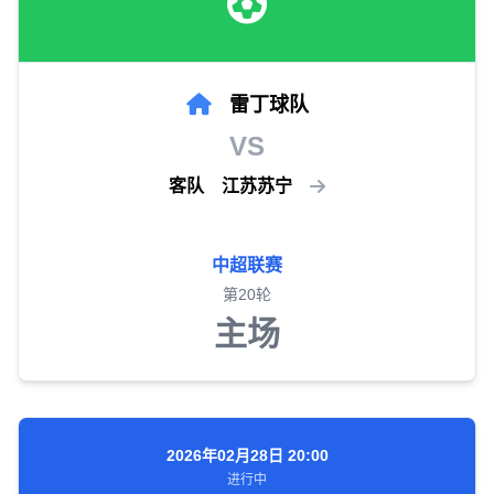
雷丁球队
VS
客队
江苏苏宁
中超联赛
第20轮
主场
2026年02月28日 20:00
进行中