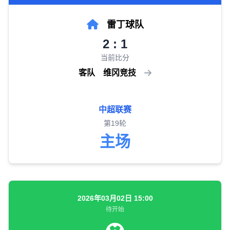
雷丁球队
2 : 1
当前比分
客队
维冈竞技
中超联赛
第19轮
主场
2026年03月02日 15:00
待开始