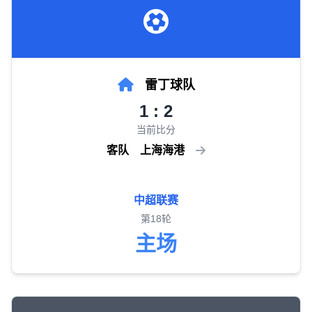
雷丁球队
1 : 2
当前比分
客队
上海海港
中超联赛
第18轮
主场