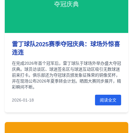
雷丁球队2025赛季夺冠庆典：球场外惊喜
连连
在完成2026年首个冠军后，雷丁球队于球场外举办盛大夺冠
庆典。球员访谈区、球迷签名区与球迷互动区吸引无数球迷
前来打卡。俱乐部还为夺冠球员颁发象征殊荣的铜像奖杯，
并在现场公布2026年夏季转会计划。晒图大赛同步展开，精
彩瞬间不断。
2026-01-18
阅读全文