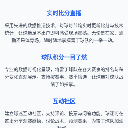
实时比分直播
采用先进的数据推送技术，每球每节均实时更新比分与技术
统计，让球迷足不出户即可感受现场震撼。无论是在家、通
勤还是体育场，随时随地掌握雷丁球队的一举一动。
球队积分一目了然
专业的数据可视化呈现，将雷丁球队在各大赛事的排名与积
分变化直观展示。支持按赛事、赛季筛选，让球迷对球队战
绩了如指掌。
互动社区
建立球迷互动社区，支持评论、投票与问答功能。球迷可在
这里分享观赛感悟、讨论战术、预测赛果，为雷丁球队加油