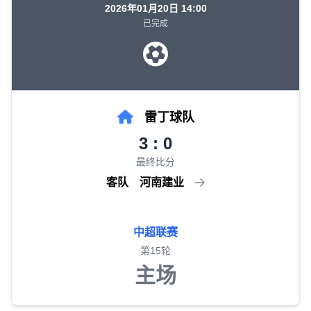
2026年01月20日 14:00
已完成
雷丁球队
3 : 0
最终比分
客队
河南建业
中超联赛
第15轮
主场