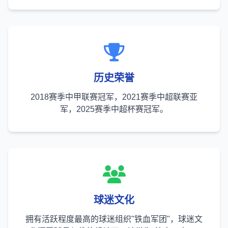
历史荣誉
2018赛季中甲联赛冠军，2021赛季中超联赛亚
军，2025赛季中超杯赛冠军。
球迷文化
拥有活跃程度最高的球迷组织"铁血军团"，球迷文