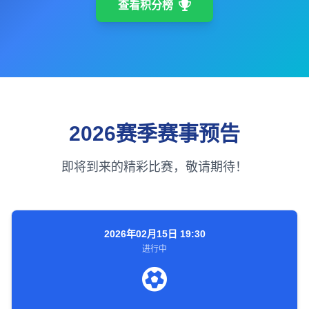
查看积分榜
2026赛季赛事预告
即将到来的精彩比赛，敬请期待！
2026年02月15日 19:30
进行中