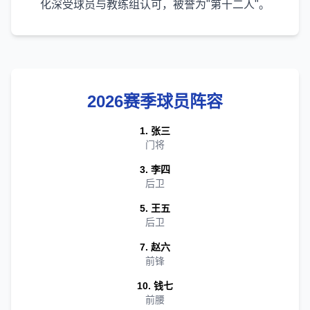
化深受球员与教练组认可，被誉为"第十二人"。
2026赛季球员阵容
1. 张三
门将
3. 李四
后卫
5. 王五
后卫
7. 赵六
前锋
10. 钱七
前腰