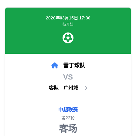
2026年03月15日 17:30
待开始
雷丁球队
VS
客队
广州城
中超联赛
第22轮
客场