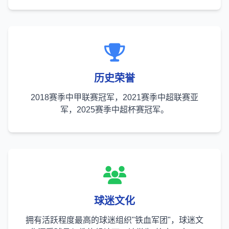
历史荣誉
2018赛季中甲联赛冠军，2021赛季中超联赛亚
军，2025赛季中超杯赛冠军。
球迷文化
拥有活跃程度最高的球迷组织"铁血军团"，球迷文