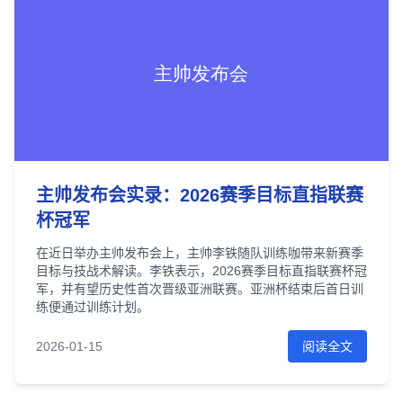
主帅发布会实录：2026赛季目标直指联赛
杯冠军
在近日举办主帅发布会上，主帅李铁随队训练咖带来新赛季
目标与技战术解读。李铁表示，2026赛季目标直指联赛杯冠
军，并有望历史性首次晋级亚洲联赛。亚洲杯结束后首日训
练便通过训练计划。
2026-01-15
阅读全文