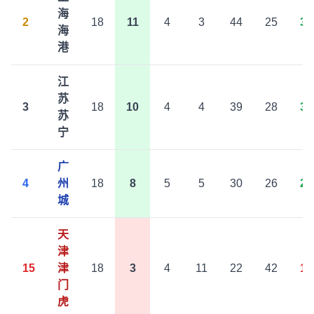
海
2
18
11
4
3
44
25
37
海
港
江
苏
3
18
10
4
4
39
28
34
苏
宁
广
4
州
18
8
5
5
30
26
29
城
天
津
15
津
18
3
4
11
22
42
13
门
虎