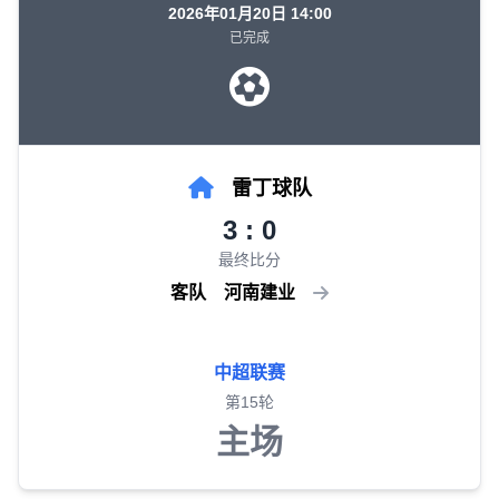
2026年01月20日 14:00
已完成
雷丁球队
3 : 0
最终比分
客队
河南建业
中超联赛
第15轮
主场