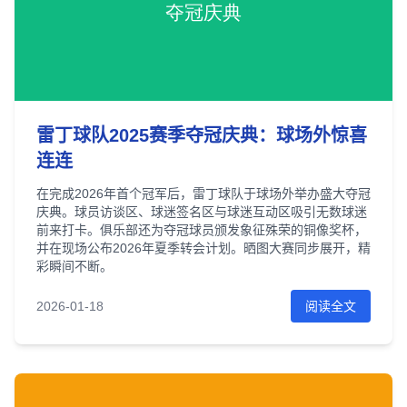
雷丁球队2025赛季夺冠庆典：球场外惊喜
连连
在完成2026年首个冠军后，雷丁球队于球场外举办盛大夺冠
庆典。球员访谈区、球迷签名区与球迷互动区吸引无数球迷
前来打卡。俱乐部还为夺冠球员颁发象征殊荣的铜像奖杯，
并在现场公布2026年夏季转会计划。晒图大赛同步展开，精
彩瞬间不断。
2026-01-18
阅读全文