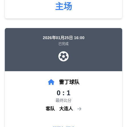
主场
2026年01月25日 16:00
已完成
雷丁球队
0 : 1
最终比分
客队
大连人