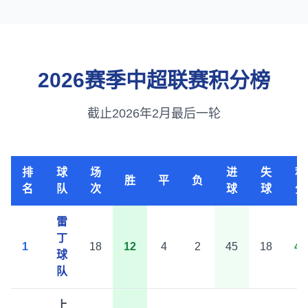
2026赛季中超联赛积分榜
截止2026年2月最后一轮
排
球
场
进
失
积
胜
平
负
名
队
次
球
球
分
雷
丁
1
18
12
4
2
45
18
40
球
队
上