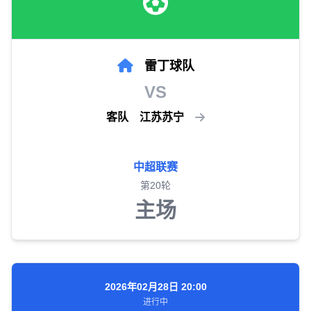
雷丁球队
VS
客队
江苏苏宁
中超联赛
第20轮
主场
2026年02月28日 20:00
进行中