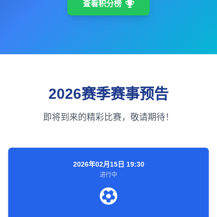
查看积分榜
2026赛季赛事预告
即将到来的精彩比赛，敬请期待！
2026年02月15日 19:30
进行中