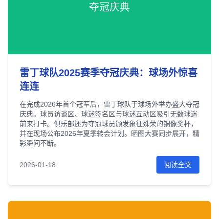
雷丁球队2025赛季夺冠庆典：球场外惊喜
连连
在完成2026年首个冠军后，雷丁球队于球场外举办盛大夺冠
庆典。球员访谈区、球迷签名区与球迷互动区吸引无数球迷
前来打卡。俱乐部还为夺冠球员颁发象征殊荣的铜像奖杯，
并在现场公布2026年夏季转会计划。晒图大赛同步展开，精
彩瞬间不断。
2026-01-18
阅读全文