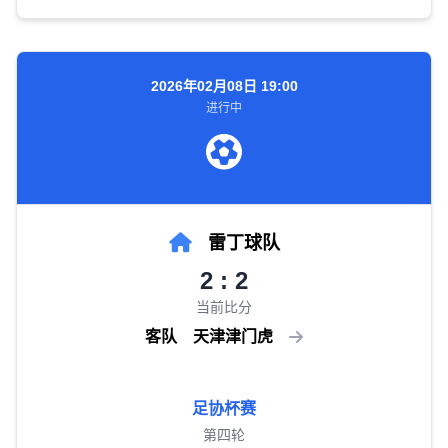
2026年02月08日 19:00
进行中
雷丁球队
2 : 2
当前比分
客队
天津津门虎
足协杯赛
第四轮