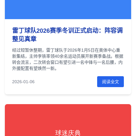
雷丁球队2026赛季冬训正式启动：阵容调
整见真章
经过短暂休整期，雷丁球队于2026年1月5日在奥体中心重
新集结，主帅李铁率领40余名运动员展开新赛季备战。根据
转会流言，二次转会窗口有望引进一名中锋与一名后腰，内
外援配置有望焕然一新。
2026-01-06
阅读全文