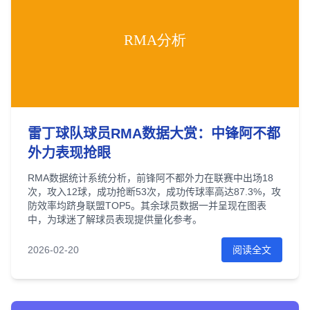
雷丁球队球员RMA数据大赏：中锋阿不都
外力表现抢眼
RMA数据统计系统分析，前锋阿不都外力在联赛中出场18
次，攻入12球，成功抢断53次，成功传球率高达87.3%，攻
防效率均跻身联盟TOP5。其余球员数据一并呈现在图表
中，为球迷了解球员表现提供量化参考。
2026-02-20
阅读全文