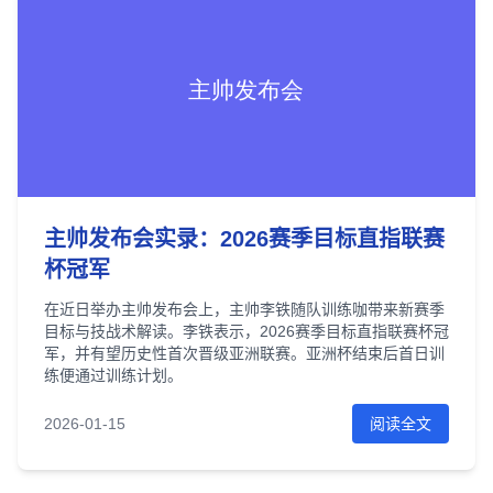
主帅发布会实录：2026赛季目标直指联赛
杯冠军
在近日举办主帅发布会上，主帅李铁随队训练咖带来新赛季
目标与技战术解读。李铁表示，2026赛季目标直指联赛杯冠
军，并有望历史性首次晋级亚洲联赛。亚洲杯结束后首日训
练便通过训练计划。
2026-01-15
阅读全文