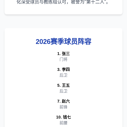
化深受球员与教练组认可，被誉为"第十二人"。
2026赛季球员阵容
1. 张三
门将
3. 李四
后卫
5. 王五
后卫
7. 赵六
前锋
10. 钱七
前腰