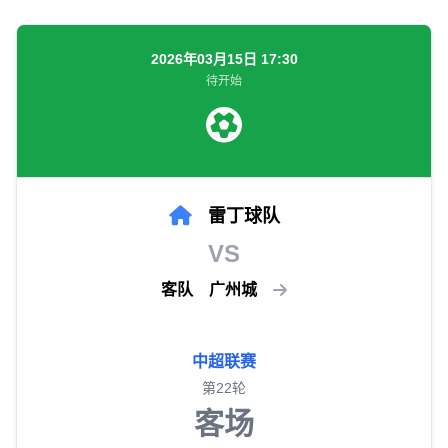
2026年03月15日 17:30
待开始
雷丁球队
VS
客队
广州城
中超联赛
第22轮
客场