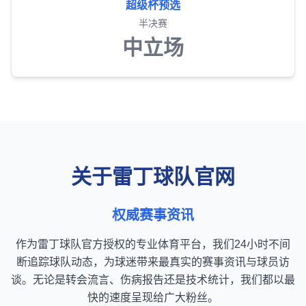
超级杯预选
半决赛
中立场
关于雷丁球队官网
权威赛事资讯
作为雷丁球队官方授权的专业体育平台，我们24小时不间
断追踪球队动态，为球迷带来最真实的赛事资讯与球员访
谈。无论是转会流言、伤病报告还是技术统计，我们都以最
快的速度呈现给广大粉丝。