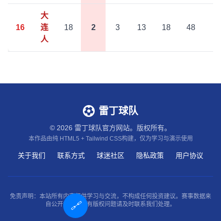
大
16
连
18
2
3
13
18
48
9
人
雷丁球队
© 2026 雷丁球队官方网站。版权所有。
本作品由纯 HTML5 + Tailwind CSS构建，仅为学习与演示使用
关于我们
联系方式
球迷社区
隐私政策
用户协议
免责声明：本站所有内容仅供学习与交流，不构成任何投资建议。赛事数据来
🔗
自公开接口，如有版权问题请及时联系我们处理。
奥尼尔vs马龙