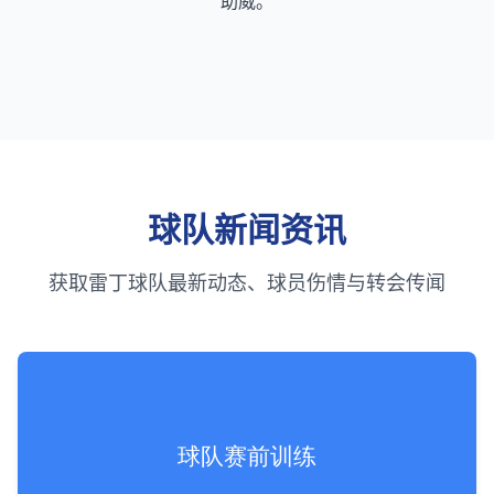
助威。
球队新闻资讯
获取雷丁球队最新动态、球员伤情与转会传闻