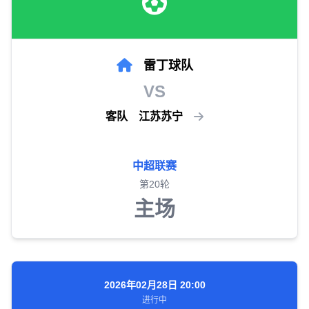
雷丁球队
VS
客队
江苏苏宁
中超联赛
第20轮
主场
2026年02月28日 20:00
进行中