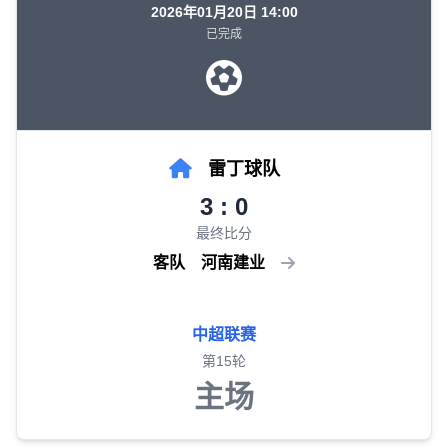
2026年01月20日 14:00
已完成
雷丁球队
3 : 0
最终比分
客队
河南建业
中超联赛
第15轮
主场