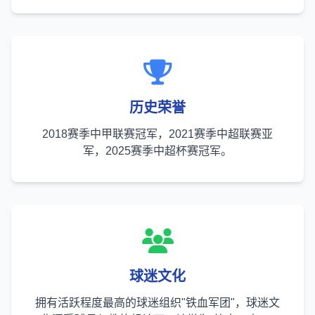
历史荣誉
2018赛季中甲联赛冠军，2021赛季中超联赛亚
军，2025赛季中超杯赛冠军。
球迷文化
拥有活跃程度最高的球迷组织"铁血军团"，球迷文