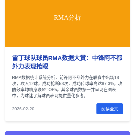
雷丁球队球员RMA数据大赏：中锋阿不都
外力表现抢眼
RMA数据统计系统分析，前锋阿不都外力在联赛中出场18
次，攻入12球，成功抢断53次，成功传球率高达87.3%，攻
防效率均跻身联盟TOP5。其余球员数据一并呈现在图表
中，为球迷了解球员表现提供量化参考。
2026-02-20
阅读全文