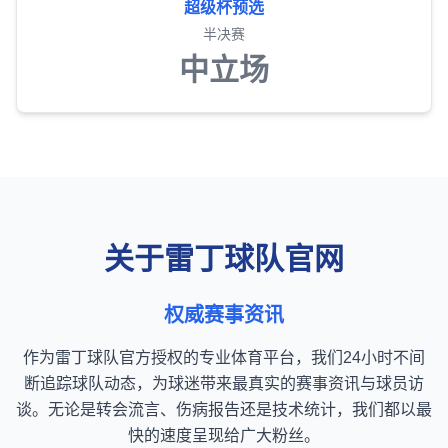
超级杯预选
半决赛
中立场
关于雷丁球队官网
权威赛事资讯
作为雷丁球队官方授权的专业体育平台，我们24小时不间
断追踪球队动态，为球迷带来最真实的赛事资讯与球员访
谈。无论是转会流言、伤病报告还是技术统计，我们都以最
快的速度呈现给广大粉丝。