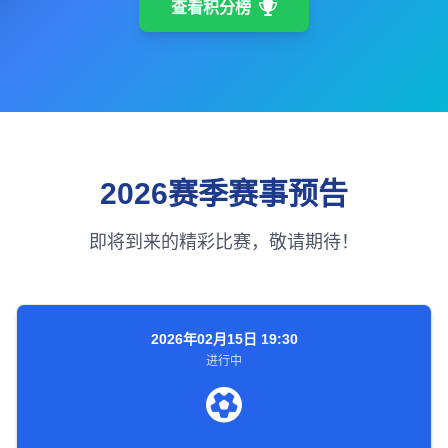
查看积分榜
2026赛季赛事预告
即将到来的精彩比赛，敬请期待！
2026年02月15日 19:30
进行中