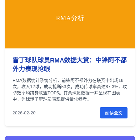
雷丁球队球员RMA数据大赏：中锋阿不都
外力表现抢眼
RMA数据统计系统分析，前锋阿不都外力在联赛中出场18
次，攻入12球，成功抢断53次，成功传球率高达87.3%，攻
防效率均跻身联盟TOP5。其余球员数据一并呈现在图表
中，为球迷了解球员表现提供量化参考。
2026-02-20
阅读全文