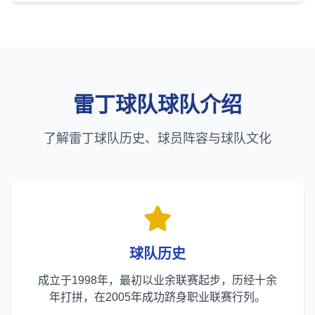
雷丁球队球队介绍
了解雷丁球队历史、球员阵容与球队文化
球队历史
成立于1998年，最初以业余联赛起步，历经十余
年打拼，在2005年成功跻身职业联赛行列。