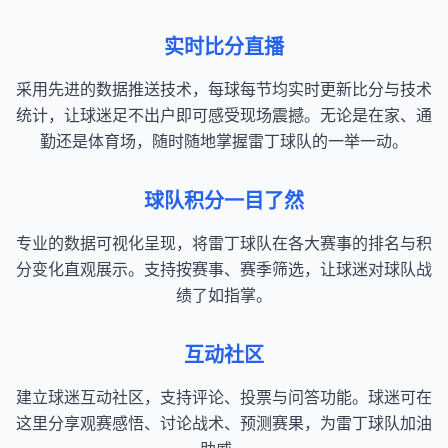
实时比分直播
采用先进的数据推送技术，每球每节均实时更新比分与技术
统计，让球迷足不出户即可感受现场震撼。无论是在家、通
勤还是体育场，随时随地掌握雷丁球队的一举一动。
球队积分一目了然
专业的数据可视化呈现，将雷丁球队在各大赛事的排名与积
分变化直观展示。支持按赛事、赛季筛选，让球迷对球队战
绩了如指掌。
互动社区
建立球迷互动社区，支持评论、投票与问答功能。球迷可在
这里分享观赛感悟、讨论战术、预测赛果，为雷丁球队加油