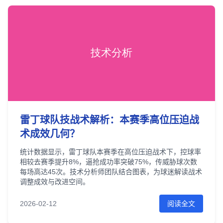
雷丁球队技战术解析：本赛季高位压迫战
术成效几何？
统计数据显示，雷丁球队本赛季在高位压迫战术下，控球率
相较去赛季提升8%，逼抢成功率突破75%，传威胁球次数
每场高达45次。技术分析师团队结合图表，为球迷解读战术
调整成效与改进空间。
2026-02-12
阅读全文