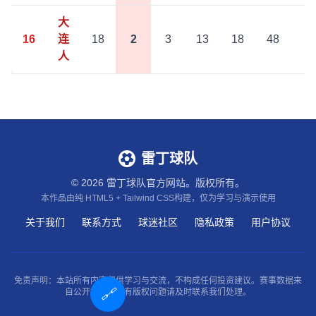
大
16
连
18
2
3
13
18
48
9
人
雷丁球队
© 2026 雷丁球队官方网站。版权所有。
本作品由纯 HTML5 + Tailwind CSS构建，仅为学习与演示使用
关于我们
联系方式
球迷社区
隐私政策
用户协议
免责声明：本站所有内容仅供学习与交流，不构成任何投资建议。赛事数据来
🔗
自公开接口，如有版权问题请及时联系我们处理。
奥尼尔vs马龙