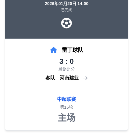
2026年01月20日 14:00
已完成
雷丁球队
3 : 0
最终比分
客队
河南建业
中超联赛
第15轮
主场