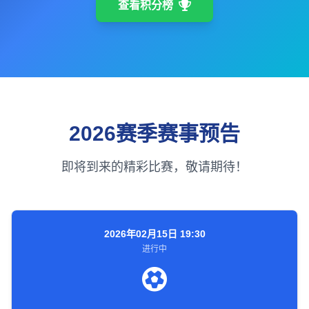
查看积分榜
2026赛季赛事预告
即将到来的精彩比赛，敬请期待！
2026年02月15日 19:30
进行中