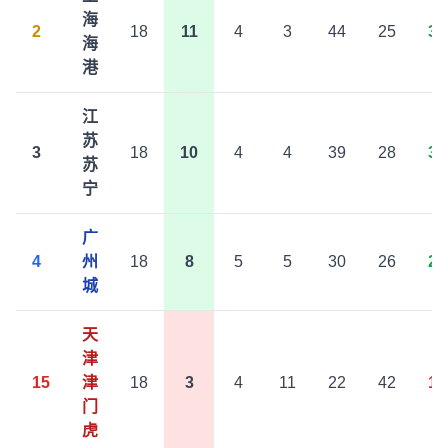
海
2
18
11
4
3
44
25
37
海
港
江
苏
3
18
10
4
4
39
28
34
苏
宁
广
4
州
18
8
5
5
30
26
29
城
天
津
15
津
18
3
4
11
22
42
13
门
虎