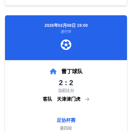
2026年02月08日 19:00
进行中
雷丁球队
2 : 2
当前比分
客队
天津津门虎
足协杯赛
第四轮