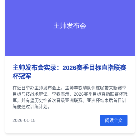
主帅发布会实录：2026赛季目标直指联赛
杯冠军
在近日举办主帅发布会上，主帅李铁随队训练咖带来新赛季
目标与技战术解读。李铁表示，2026赛季目标直指联赛杯冠
军，并有望历史性首次晋级亚洲联赛。亚洲杯结束后首日训
练便通过训练计划。
2026-01-15
阅读全文