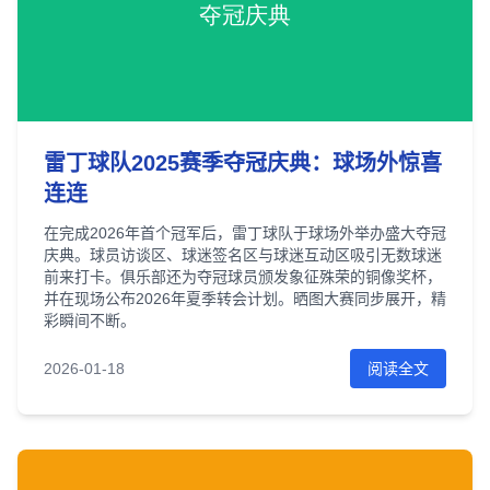
雷丁球队2025赛季夺冠庆典：球场外惊喜
连连
在完成2026年首个冠军后，雷丁球队于球场外举办盛大夺冠
庆典。球员访谈区、球迷签名区与球迷互动区吸引无数球迷
前来打卡。俱乐部还为夺冠球员颁发象征殊荣的铜像奖杯，
并在现场公布2026年夏季转会计划。晒图大赛同步展开，精
彩瞬间不断。
2026-01-18
阅读全文