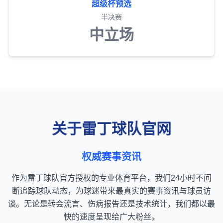
超级杯预选
半决赛
中立场
关于雷丁球队官网
权威赛事资讯
作为雷丁球队官方授权的专业体育平台，我们24小时不间
断追踪球队动态，为球迷带来最真实的赛事资讯与球员访
谈。无论是转会流言、伤病报告还是技术统计，我们都以最
快的速度呈现给广大粉丝。