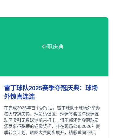
雷丁球队2025赛季夺冠庆典：球场
外惊喜连连
在完成2026年首个冠军后，雷丁球队于球场外举办
盛大夺冠庆典。球员访谈区、球迷签名区与球迷互
动区吸引无数球迷前来打卡。俱乐部还为夺冠球员
颁发象征殊荣的铜像奖杯，并在现场公布2026年夏
季转会计划。晒图大赛同步展开，精彩瞬间不断。