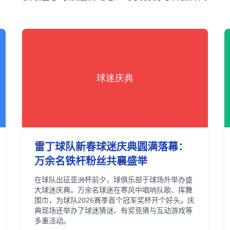
雷丁球队新春球迷庆典圆满落幕：
万余名铁杆粉丝共襄盛举
在球队出征亚洲杯前夕，球俱乐部于球场外举办盛
大球迷庆典。万余名球迷在寒风中唱响队歌、挥舞
围巾，为球队2026赛季首个冠军奖杯开个好头。庆
典现场还举办了球迷猜谜、有奖竞猜与互动游戏等
多重活动。