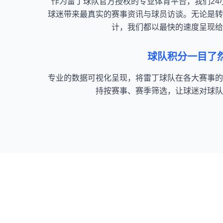
作为雷丁球队官方授权的专业体育平台，我们24
球迷带来最真实的赛事资讯与球员访谈。无论是转
计，我们都以最快的速度呈现给
球队积分一目了
专业的数据可视化呈现，将雷丁球队在各大赛事的
持按赛事、赛季筛选，让球迷对球队