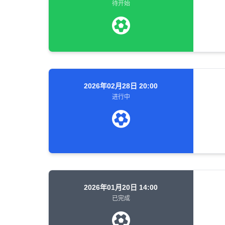
待开始
2026年02月28日 20:00
进行中
2026年01月20日 14:00
已完成