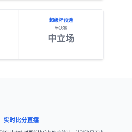
超级杯预选
半决赛
中立场
实时比分直播