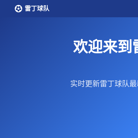
雷丁球队
欢迎来到雷
实时更新雷丁球队最