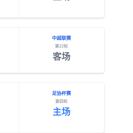
中超联赛
第22轮
客场
足协杯赛
第四轮
主场