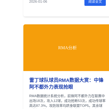
2026-01-06
阅读全文
雷丁球队球员RMA数据大赏：中锋
阿不都外力表现抢眼
RMA数据统计系统分析，前锋阿不都外力在联赛中
出场18次，攻入12球，成功抢断53次，成功传球率
高达87.3%，攻防效率均跻身联盟TOP5。其余球