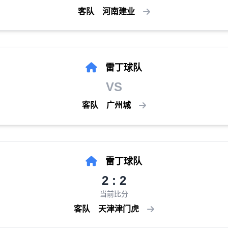
客队
河南建业
雷丁球队
VS
客队
广州城
雷丁球队
2 : 2
当前比分
客队
天津津门虎