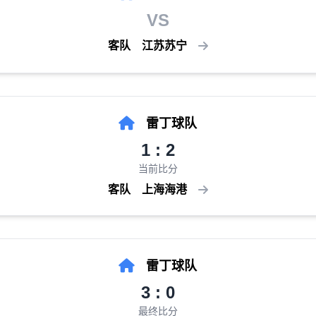
VS
客队
江苏苏宁
雷丁球队
1 : 2
当前比分
客队
上海海港
雷丁球队
3 : 0
最终比分