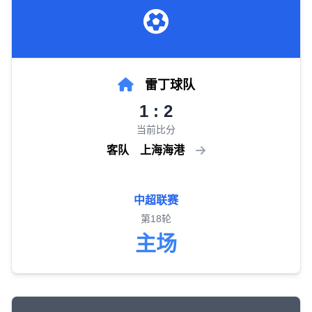
雷丁球队
1 : 2
当前比分
客队
上海海港
中超联赛
第18轮
主场