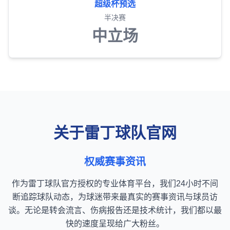
超级杯预选
半决赛
中立场
关于雷丁球队官网
权威赛事资讯
作为雷丁球队官方授权的专业体育平台，我们24小时不间
断追踪球队动态，为球迷带来最真实的赛事资讯与球员访
谈。无论是转会流言、伤病报告还是技术统计，我们都以最
快的速度呈现给广大粉丝。