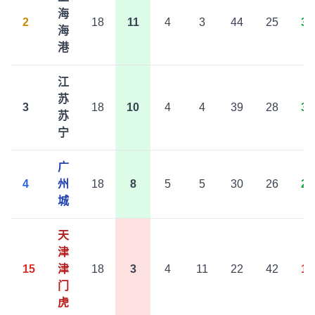
海
2
18
11
4
3
44
25
37
海
港
江
苏
3
18
10
4
4
39
28
34
苏
宁
广
4
州
18
8
5
5
30
26
29
城
天
津
15
津
18
3
4
11
22
42
13
门
虎