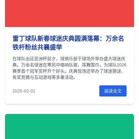
雷丁球队新春球迷庆典圆满落幕：万余名
铁杆粉丝共襄盛举
在球队出征亚洲杯前夕，球俱乐部于球场外举办盛大球迷庆
典。万余名球迷在寒风中唱响队歌、挥舞围巾，为球队2026
赛季首个冠军奖杯开个好头。庆典现场还举办了球迷猜谜、
有奖竞猜与互动游戏等多重活动。
2026-02-01
阅读全文