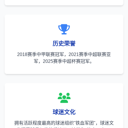
历史荣誉
2018赛季中甲联赛冠军，2021赛季中超联赛亚
军，2025赛季中超杯赛冠军。
球迷文化
拥有活跃程度最高的球迷组织"铁血军团"，球迷文