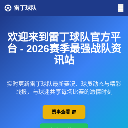
雷丁球队
欢迎来到雷丁球队官方平
台 - 2026赛季最强战队资
讯站
实时更新雷丁球队最新赛况、球员动态与精彩
战报，与球迷共享每场比赛的激情时刻
赛事查看