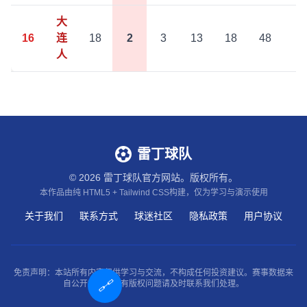
大
16
连
18
2
3
13
18
48
9
人
雷丁球队
© 2026 雷丁球队官方网站。版权所有。
本作品由纯 HTML5 + Tailwind CSS构建，仅为学习与演示使用
关于我们
联系方式
球迷社区
隐私政策
用户协议
免责声明：本站所有内容仅供学习与交流，不构成任何投资建议。赛事数据来
🔗
自公开接口，如有版权问题请及时联系我们处理。
奥尼尔vs马龙